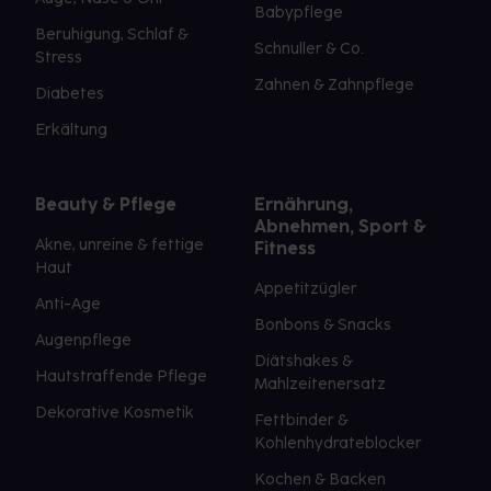
Babypflege
Beruhigung, Schlaf &
Schnuller & Co.
Stress
Zahnen & Zahnpflege
Diabetes
Erkältung
Beauty & Pflege
Ernährung,
Abnehmen, Sport &
Akne, unreine & fettige
Fitness
Haut
Appetitzügler
Anti-Age
Bonbons & Snacks
Augenpflege
Diätshakes &
Hautstraffende Pflege
Mahlzeitenersatz
Dekorative Kosmetik
Fettbinder &
Kohlenhydrateblocker
Kochen & Backen