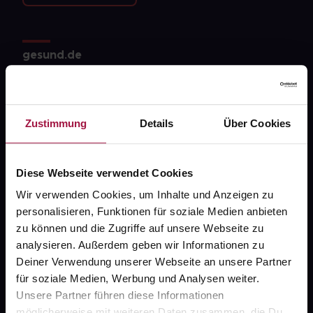
gesund.de
Über uns
Karriere
Zustimmung
Details
Über Cookies
Newsletter
Barrierefreiheitserklärung
Diese Webseite verwendet Cookies
PAYBACK
Wir verwenden Cookies, um Inhalte und Anzeigen zu
personalisieren, Funktionen für soziale Medien anbieten
gesund-versorger.de
zu können und die Zugriffe auf unsere Webseite zu
Sanitätshäuser
analysieren. Außerdem geben wir Informationen zu
Deiner Verwendung unserer Webseite an unsere Partner
Datenschutz
für soziale Medien, Werbung und Analysen weiter.
AGB
Unsere Partner führen diese Informationen
möglicherweise mit weiteren Daten zusammen, die Du