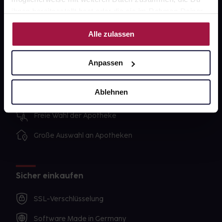
Impressum
ihnen bereitgestellt hast oder die sie im Rahmen Deiner
Nutzung der Dienste gesammelt haben.
Alle zulassen
Unsere Vorteile
Anpassen
Ausgewählte Wunschprodukte sofort abholbereit
Lieferung für sofort verfügbare Artikel meist am
Ablehnen
selben Tag möglich
Freie Wahl der Apotheke
Große Auswahl an Apotheken
Sicher einkaufen
SSL-Verschlüsselung
Software Made in Germany