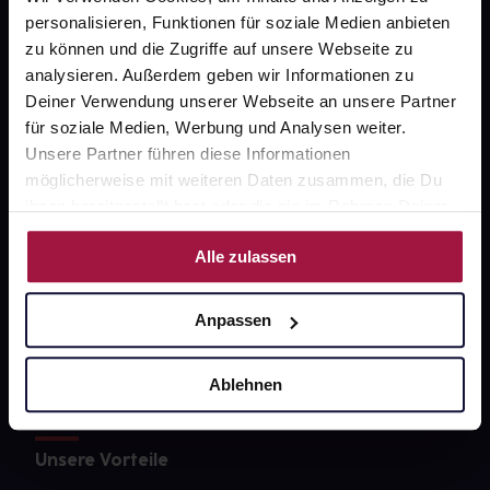
Über uns
personalisieren, Funktionen für soziale Medien anbieten
zu können und die Zugriffe auf unsere Webseite zu
Karriere
analysieren. Außerdem geben wir Informationen zu
Newsletter
Deiner Verwendung unserer Webseite an unsere Partner
für soziale Medien, Werbung und Analysen weiter.
Barrierefreiheitserklärung
Unsere Partner führen diese Informationen
PAYBACK
möglicherweise mit weiteren Daten zusammen, die Du
ihnen bereitgestellt hast oder die sie im Rahmen Deiner
gesund-versorger.de
Nutzung der Dienste gesammelt haben.
Sanitätshäuser
Alle zulassen
Datenschutz
Anpassen
AGB
Impressum
Ablehnen
Unsere Vorteile