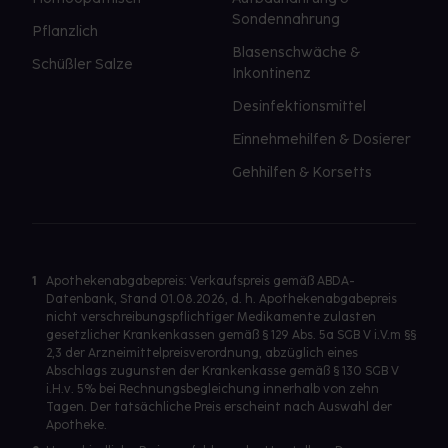
Sondennahrung
Pflanzlich
Blasenschwäche &
Schüßler Salze
Inkontinenz
Desinfektionsmittel
Einnehmehilfen & Dosierer
Gehhilfen & Korsetts
1
Apothekenabgabepreis: Verkaufspreis gemäß ABDA-
Datenbank, Stand 01.08.2026, d. h. Apothekenabgabepreis
nicht verschreibungspflichtiger Medikamente zulasten
gesetzlicher Krankenkassen gemäß § 129 Abs. 5a SGB V i.V.m §§
2,3 der Arzneimittelpreisverordnung, abzüglich eines
Abschlags zugunsten der Krankenkasse gemäß § 130 SGB V
i.H.v. 5% bei Rechnungsbegleichung innerhalb von zehn
Tagen. Der tatsächliche Preis erscheint nach Auswahl der
Apotheke.