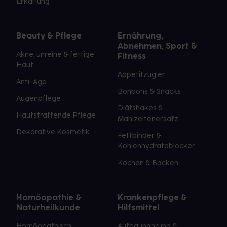
Erkältung
Beauty & Pflege
Ernährung,
Abnehmen, Sport &
Akne, unreine & fettige
Fitness
Haut
Appetitzügler
Anti-Age
Bonbons & Snacks
Augenpflege
Diätshakes &
Hautstraffende Pflege
Mahlzeitenersatz
Dekorative Kosmetik
Fettbinder &
Kohlenhydrateblocker
Kochen & Backen
Homöopathie &
Krankenpflege &
Naturheilkunde
Hilfsmittel
Homöopathisch
Aufbaunahrung &