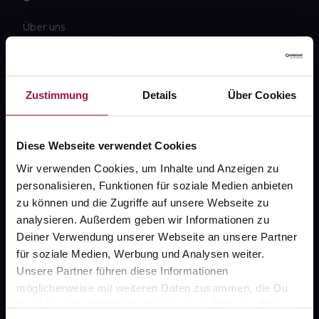
Über uns
Karriere
Newsletter
Zustimmung
Details
Über Cookies
Barrierefreiheitserklärung
PAYBACK
Diese Webseite verwendet Cookies
gesund-versorger.de
Wir verwenden Cookies, um Inhalte und Anzeigen zu
personalisieren, Funktionen für soziale Medien anbieten
Sanitätshäuser
zu können und die Zugriffe auf unsere Webseite zu
Datenschutz
analysieren. Außerdem geben wir Informationen zu
Deiner Verwendung unserer Webseite an unsere Partner
AGB
für soziale Medien, Werbung und Analysen weiter.
Impressum
Unsere Partner führen diese Informationen
möglicherweise mit weiteren Daten zusammen, die Du
ihnen bereitgestellt hast oder die sie im Rahmen Deiner