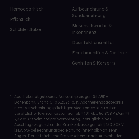
Homöopathisch
Aufbaunahrung &
Sondennahrung
Pflanzlich
Blasenschwäche &
Schüßler Salze
Inkontinenz
Desinfektionsmittel
Einnehmehilfen & Dosierer
Gehhilfen & Korsetts
1
Apothekenabgabepreis: Verkaufspreis gemäß ABDA-
Datenbank, Stand 01.08.2026, d. h. Apothekenabgabepreis
nicht verschreibungspflichtiger Medikamente zulasten
gesetzlicher Krankenkassen gemäß § 129 Abs. 5a SGB V i.V.m §§
2,3 der Arzneimittelpreisverordnung, abzüglich eines
Abschlags zugunsten der Krankenkasse gemäß § 130 SGB V
i.H.v. 5% bei Rechnungsbegleichung innerhalb von zehn
Tagen. Der tatsächliche Preis erscheint nach Auswahl der