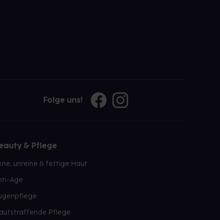
Folge uns!
eauty & Pflege
kne, unreine & fettige Haut
nti-Age
ugenpflege
autstraffende Pflege