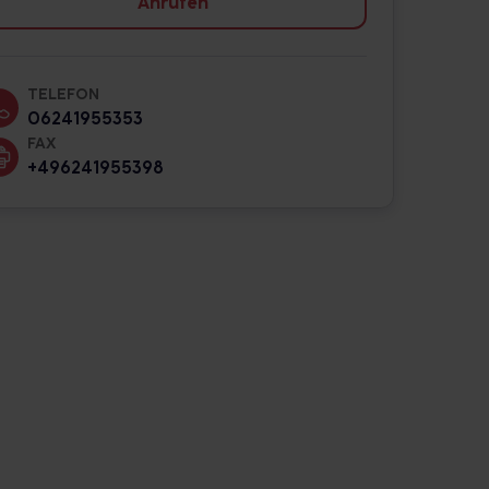
Anrufen
TELEFON
06241955353
FAX
+496241955398