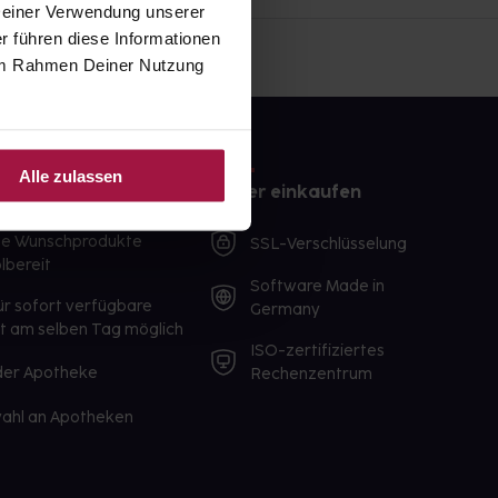
 Deiner Verwendung unserer
r führen diese Informationen
e im Rahmen Deiner Nutzung
Alle zulassen
e
Sicher einkaufen
te Wunschprodukte
SSL-Verschlüsselung
lbereit
Software Made in
ür sofort verfügbare
Germany
st am selben Tag möglich
ISO-zertifiziertes
 der Apotheke
Rechenzentrum
ahl an Apotheken