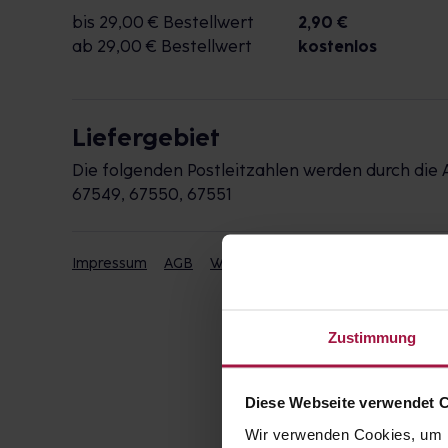
bis 29,00 € Bestellwert
2,90 €
ab 29,00 € Bestellwert
kostenlos
Liefergebiet
Die folgenden Postleitzahlen werden durch die 
67549, 67550, 67551
Impressum
AGB
Widerrufsbelehrung
Datenschut
Zustimmung
Diese Webseite verwendet 
Wir verwenden Cookies, um I