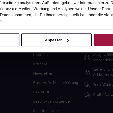
 Webseite zu analysieren. Außerdem geben wir Informationen zu
ür soziale Medien, Werbung und Analysen weiter. Unsere Partne
 Daten zusammen, die Du ihnen bereitgestellt hast oder die si
n.
Anpassen
gesund.de
Unsere Vorteil
Über uns
Ausgewähl
sofort abho
Karriere
Lieferung f
Newsletter
Artikel mei
Barrierefreiheitserklärung
Freie Wahl
PAYBACK
Große Ausw
gesund-versorger.de
Sanitätshäuser