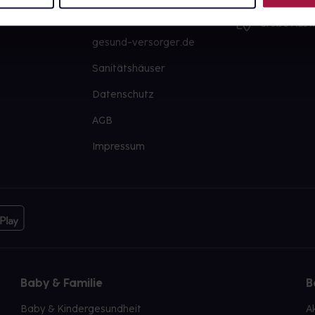
PAYBACK
Große Ausw
gesund-versorger.de
Sanitätshäuser
Datenschutz
AGB
Impressum
Baby & Familie
B
Baby & Kindergesundheit
A