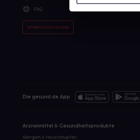
FAQ
Widerrufsformular
Die gesund.de App
Arzneimittel & Gesundheitsprodukte
Allergien & Heuschnupfen