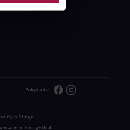
ahl an Apotheken
Folge uns!
eauty & Pflege
kne, unreine & fettige Haut