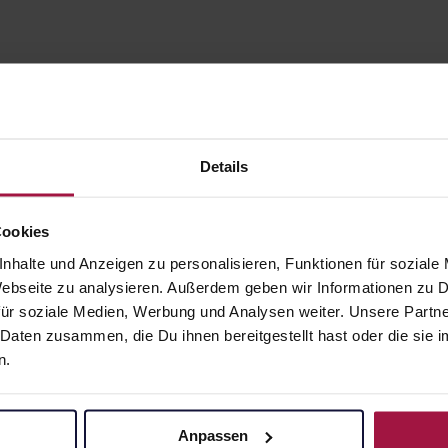
Details
Cookies
nhalte und Anzeigen zu personalisieren, Funktionen für soziale
gesund.de
Unsere Vorteil
 Webseite zu analysieren. Außerdem geben wir Informationen zu
ür soziale Medien, Werbung und Analysen weiter. Unsere Partne
Über uns
Ausgewähl
 Daten zusammen, die Du ihnen bereitgestellt hast oder die si
sofort abho
n.
Karriere
Lieferung f
Newsletter
Artikel mei
Barrierefreiheitserklärung
Anpassen
Freie Wahl