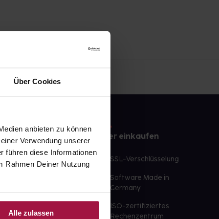
Über Cookies
 Medien anbieten zu können
e
Sicher einkaufen
 Deiner Verwendung unserer
r führen diese Informationen
te Wunschprodukte
SSL-Verschlüsselung
e im Rahmen Deiner Nutzung
lbereit
Software Made in
ür sofort verfügbare
Germany
st am selben Tag möglich
ISO-zertifiziertes
Alle zulassen
 der Apotheke
Rechenzentrum