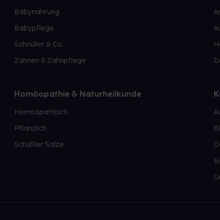
Babynahrung
A
Babypflege
A
Schnuller & Co.
H
Zahnen & Zahnpflege
D
Homöopathie & Naturheilkunde
K
Homöopathisch
A
Pflanzlich
B
Schüßler Salze
D
E
G