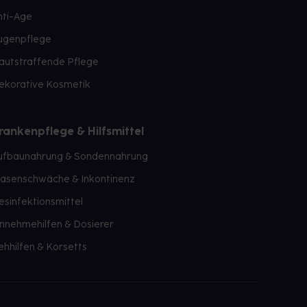
nti-Age
ugenpflege
autstraffende Pflege
ekorative Kosmetik
rankenpflege & Hilfsmittel
ufbaunahrung & Sondennahrung
lasenschwäche & Inkontinenz
esinfektionsmittel
innehmehilfen & Dosierer
ehhilfen & Korsetts