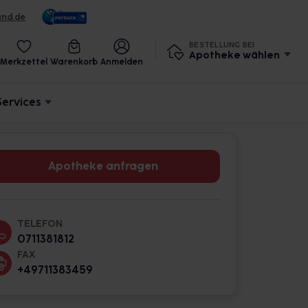
und.de
BESTELLUNG BEI
Apotheke wählen
Merkzettel
Warenkorb
Anmelden
Services
Apotheke anfragen
TELEFON
0711381812
FAX
+49711383459