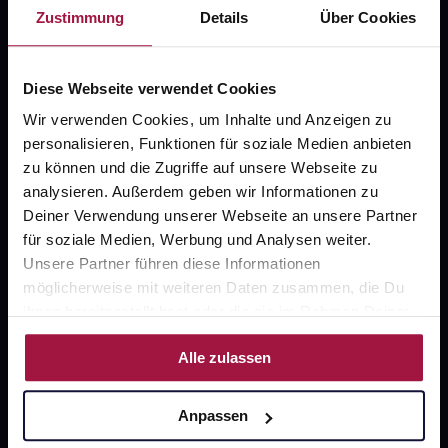
Zustimmung
Details
Über Cookies
Kontakt
FAQ
Diese Webseite verwendet Cookies
Widerrufsformular
Wir verwenden Cookies, um Inhalte und Anzeigen zu
personalisieren, Funktionen für soziale Medien anbieten
zu können und die Zugriffe auf unsere Webseite zu
analysieren. Außerdem geben wir Informationen zu
gesund.de
Deiner Verwendung unserer Webseite an unsere Partner
für soziale Medien, Werbung und Analysen weiter.
Über uns
Unsere Partner führen diese Informationen
möglicherweise mit weiteren Daten zusammen, die Du
Karriere
ihnen bereitgestellt hast oder die sie im Rahmen Deiner
Newsletter
Nutzung der Dienste gesammelt haben.
Alle zulassen
Barrierefreiheitserklärung
PAYBACK
Anpassen
gesund-versorger.de