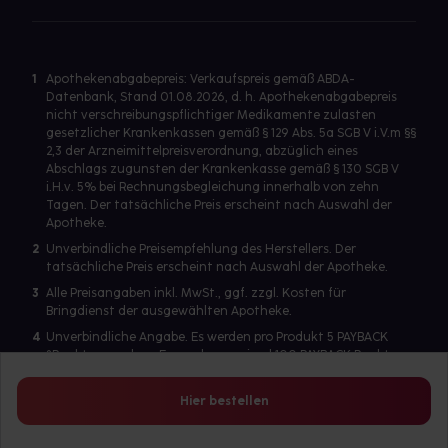
1
Apothekenabgabepreis: Verkaufspreis gemäß ABDA-
Datenbank, Stand 01.08.2026, d. h. Apothekenabgabepreis
nicht verschreibungspflichtiger Medikamente zulasten
gesetzlicher Krankenkassen gemäß § 129 Abs. 5a SGB V i.V.m §§
2,3 der Arzneimittelpreisverordnung, abzüglich eines
Abschlags zugunsten der Krankenkasse gemäß § 130 SGB V
i.H.v. 5% bei Rechnungsbegleichung innerhalb von zehn
Tagen. Der tatsächliche Preis erscheint nach Auswahl der
Apotheke.
2
Unverbindliche Preisempfehlung des Herstellers. Der
tatsächliche Preis erscheint nach Auswahl der Apotheke.
3
Alle Preisangaben inkl. MwSt., ggf. zzgl. Kosten für
Bringdienst der ausgewählten Apotheke.
4
Unverbindliche Angabe. Es werden pro Produkt 5 PAYBACK
°Punkte vergeben. Es werden maximal 100 PAYBACK Punkte
pro Produkt ausgegeben. Eine Punktegutschrift erfolgt nur
für Produkte mit einem Einzelpreis ab 2 Euro. Für auf Rezept
Hier bestellen
abgegebene Artikel werden keine PAYBACK Punkte vergeben.
Es wird ein Benutzerkonto benötigt, um die PAYBACK-
Kartennummer zu hinterlegen.