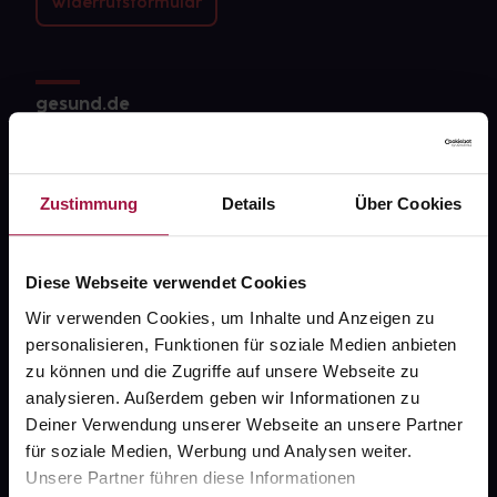
Widerrufsformular
gesund.de
Über uns
Karriere
Zustimmung
Details
Über Cookies
Newsletter
Barrierefreiheitserklärung
Diese Webseite verwendet Cookies
Wir verwenden Cookies, um Inhalte und Anzeigen zu
PAYBACK
personalisieren, Funktionen für soziale Medien anbieten
gesund-versorger.de
zu können und die Zugriffe auf unsere Webseite zu
analysieren. Außerdem geben wir Informationen zu
Sanitätshäuser
Deiner Verwendung unserer Webseite an unsere Partner
Datenschutz
für soziale Medien, Werbung und Analysen weiter.
Unsere Partner führen diese Informationen
AGB