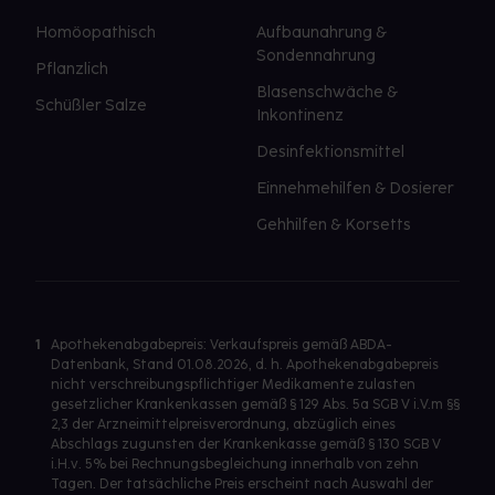
Homöopathisch
Aufbaunahrung &
Sondennahrung
Pflanzlich
Blasenschwäche &
Schüßler Salze
Inkontinenz
Desinfektionsmittel
Einnehmehilfen & Dosierer
Gehhilfen & Korsetts
1
Apothekenabgabepreis: Verkaufspreis gemäß ABDA-
Datenbank, Stand 01.08.2026, d. h. Apothekenabgabepreis
nicht verschreibungspflichtiger Medikamente zulasten
gesetzlicher Krankenkassen gemäß § 129 Abs. 5a SGB V i.V.m §§
2,3 der Arzneimittelpreisverordnung, abzüglich eines
Abschlags zugunsten der Krankenkasse gemäß § 130 SGB V
i.H.v. 5% bei Rechnungsbegleichung innerhalb von zehn
Tagen. Der tatsächliche Preis erscheint nach Auswahl der