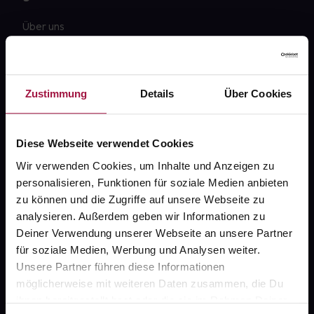
Über uns
Karriere
Newsletter
Zustimmung
Details
Über Cookies
Barrierefreiheitserklärung
PAYBACK
Diese Webseite verwendet Cookies
gesund-versorger.de
Wir verwenden Cookies, um Inhalte und Anzeigen zu
personalisieren, Funktionen für soziale Medien anbieten
Sanitätshäuser
zu können und die Zugriffe auf unsere Webseite zu
Datenschutz
analysieren. Außerdem geben wir Informationen zu
Deiner Verwendung unserer Webseite an unsere Partner
AGB
für soziale Medien, Werbung und Analysen weiter.
Impressum
Unsere Partner führen diese Informationen
möglicherweise mit weiteren Daten zusammen, die Du
ihnen bereitgestellt hast oder die sie im Rahmen Deiner