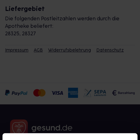
Liefergebiet
Die folgenden Postleitzahlen werden durch die
Apotheke beliefert:
28325, 28327
Impressum
AGB
Widerrufsbelehrung
Datenschutz