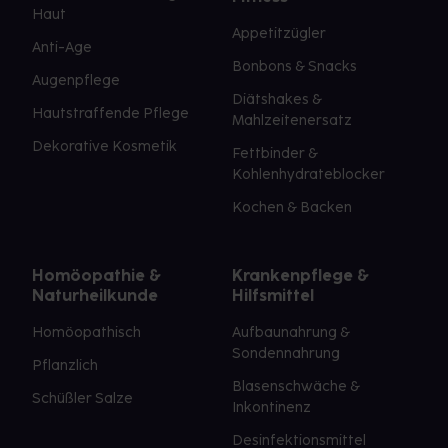
Haut
Appetitzügler
Anti-Age
Bonbons & Snacks
Augenpflege
Diätshakes &
Hautstraffende Pflege
Mahlzeitenersatz
Dekorative Kosmetik
Fettbinder &
Kohlenhydrateblocker
Kochen & Backen
Homöopathie &
Krankenpflege &
Naturheilkunde
Hilfsmittel
Homöopathisch
Aufbaunahrung &
Sondennahrung
Pflanzlich
Blasenschwäche &
Schüßler Salze
Inkontinenz
Desinfektionsmittel