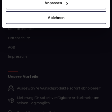
Barrierefreiheitserklärung
Anpassen
PAYBACK
Ablehnen
gesund-versorger.de
Sanitätshäuser
Datenschutz
AGB
Impressum
Unsere Vorteile
Ausgewählte Wunschprodukte sofort abholbereit
Lieferung für sofort verfügbare Artikel meist am
selben Tag möglich