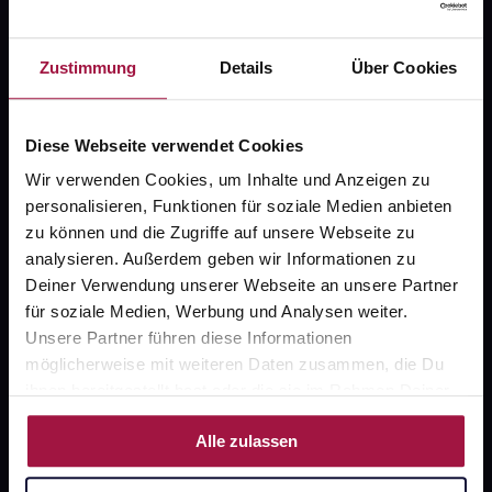
Fragen zu Deiner Bestellung?
Zustimmung
Details
Über Cookies
Kontakt
Diese Webseite verwendet Cookies
FAQ
Wir verwenden Cookies, um Inhalte und Anzeigen zu
personalisieren, Funktionen für soziale Medien anbieten
Widerrufsformular
zu können und die Zugriffe auf unsere Webseite zu
analysieren. Außerdem geben wir Informationen zu
Deiner Verwendung unserer Webseite an unsere Partner
für soziale Medien, Werbung und Analysen weiter.
gesund.de
Unsere Partner führen diese Informationen
möglicherweise mit weiteren Daten zusammen, die Du
Über uns
ihnen bereitgestellt hast oder die sie im Rahmen Deiner
Karriere
Nutzung der Dienste gesammelt haben.
Alle zulassen
Newsletter