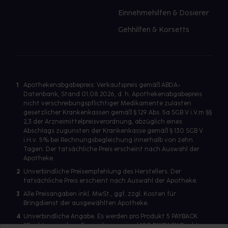
Einnehmehilfen & Dosierer
Gehhilfen & Korsetts
1
Apothekenabgabepreis: Verkaufspreis gemäß ABDA-
Datenbank, Stand 01.08.2026, d. h. Apothekenabgabepreis
nicht verschreibungspflichtiger Medikamente zulasten
gesetzlicher Krankenkassen gemäß § 129 Abs. 5a SGB V i.V.m §§
2,3 der Arzneimittelpreisverordnung, abzüglich eines
Abschlags zugunsten der Krankenkasse gemäß § 130 SGB V
i.H.v. 5% bei Rechnungsbegleichung innerhalb von zehn
Tagen. Der tatsächliche Preis erscheint nach Auswahl der
Apotheke.
2
Unverbindliche Preisempfehlung des Herstellers. Der
tatsächliche Preis erscheint nach Auswahl der Apotheke.
3
Alle Preisangaben inkl. MwSt., ggf. zzgl. Kosten für
Bringdienst der ausgewählten Apotheke.
4
Unverbindliche Angabe. Es werden pro Produkt 5 PAYBACK
°Punkte vergeben. Es werden maximal 100 PAYBACK Punkte