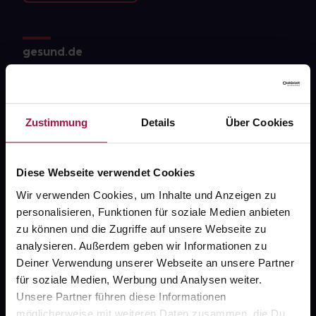
gesund.de
Über uns
Karriere
Zustimmung
Details
Über Cookies
Newsletter
Barrierefreiheitserklärung
Diese Webseite verwendet Cookies
PAYBACK
Wir verwenden Cookies, um Inhalte und Anzeigen zu
personalisieren, Funktionen für soziale Medien anbieten
gesund-versorger.de
zu können und die Zugriffe auf unsere Webseite zu
Sanitätshäuser
analysieren. Außerdem geben wir Informationen zu
Deiner Verwendung unserer Webseite an unsere Partner
Datenschutz
für soziale Medien, Werbung und Analysen weiter.
AGB
Unsere Partner führen diese Informationen
möglicherweise mit weiteren Daten zusammen, die Du