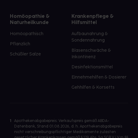
Homöopathie &
Krankenpflege &
Naturheilkunde
Hilfsmittel
Homöopathisch
Aufbaunahrung &
Sondennahrung
Pflanzlich
Blasenschwäche &
Schüßler Salze
Inkontinenz
Desinfektionsmittel
Einnehmehilfen & Dosierer
Gehhilfen & Korsetts
1
Apothekenabgabepreis: Verkaufspreis gemäß ABDA-
Datenbank, Stand 01.08.2026, d. h. Apothekenabgabepreis
nicht verschreibungspflichtiger Medikamente zulasten
gesetzlicher Krankenkassen gemäß § 129 Abs. 5a SGB V i.V.m §§