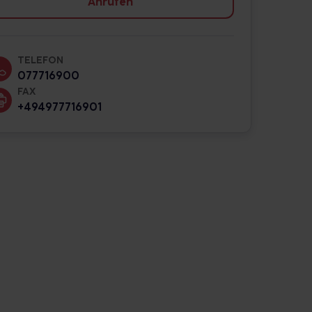
Anrufen
TELEFON
077716900
FAX
+494977716901