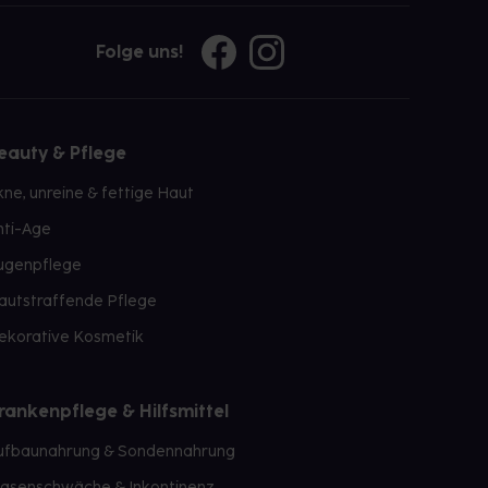
Folge uns!
eauty & Pflege
kne, unreine & fettige Haut
nti-Age
ugenpflege
autstraffende Pflege
ekorative Kosmetik
rankenpflege & Hilfsmittel
ufbaunahrung & Sondennahrung
lasenschwäche & Inkontinenz