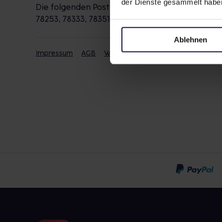
der Dienste gesammelt habe
Die folgenden Postleitzahlen werden durch die 
78253, 78333, 78351, 78354, 78355, 78357, 78359
Ablehnen
Impressum
AGB
Widerrufsbelehrung
Datenschut