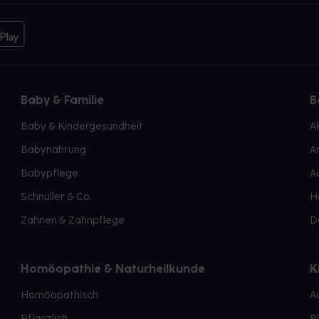
Baby & Familie
B
Baby & Kindergesundheit
A
Babynahrung
A
Babypflege
A
Schnuller & Co.
H
Zahnen & Zahnpflege
D
Homöopathie & Naturheilkunde
K
Homöopathisch
A
Pflanzlich
B