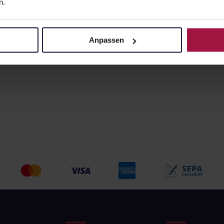
n.
Apotheke beliefert:
Anpassen
z