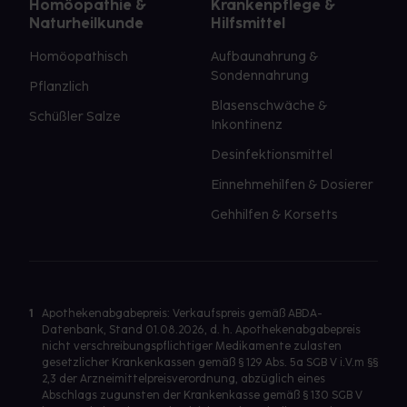
Homöopathie &
Krankenpflege &
Naturheilkunde
Hilfsmittel
Homöopathisch
Aufbaunahrung &
Sondennahrung
Pflanzlich
Blasenschwäche &
Schüßler Salze
Inkontinenz
Desinfektionsmittel
Einnehmehilfen & Dosierer
Gehhilfen & Korsetts
1
Apothekenabgabepreis: Verkaufspreis gemäß ABDA-
Datenbank, Stand 01.08.2026, d. h. Apothekenabgabepreis
nicht verschreibungspflichtiger Medikamente zulasten
gesetzlicher Krankenkassen gemäß § 129 Abs. 5a SGB V i.V.m §§
2,3 der Arzneimittelpreisverordnung, abzüglich eines
Abschlags zugunsten der Krankenkasse gemäß § 130 SGB V