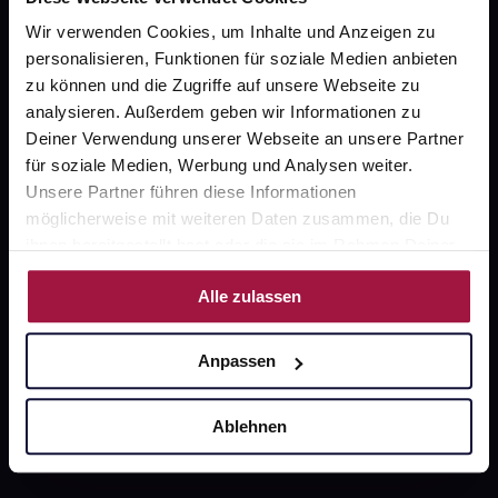
gesund.de
Wir verwenden Cookies, um Inhalte und Anzeigen zu
personalisieren, Funktionen für soziale Medien anbieten
Über uns
zu können und die Zugriffe auf unsere Webseite zu
analysieren. Außerdem geben wir Informationen zu
Karriere
Deiner Verwendung unserer Webseite an unsere Partner
Newsletter
für soziale Medien, Werbung und Analysen weiter.
Unsere Partner führen diese Informationen
Barrierefreiheitserklärung
möglicherweise mit weiteren Daten zusammen, die Du
PAYBACK
ihnen bereitgestellt hast oder die sie im Rahmen Deiner
Nutzung der Dienste gesammelt haben.
gesund-versorger.de
Alle zulassen
Sanitätshäuser
Anpassen
Datenschutz
AGB
Ablehnen
Impressum