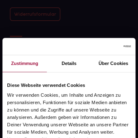
Widerrufsformular
gesund.de
Über uns
Zustimmung
Details
Über Cookies
Karriere
Newsletter
Diese Webseite verwendet Cookies
Barrierefreiheitserklärung
Wir verwenden Cookies, um Inhalte und Anzeigen zu
PAYBACK
personalisieren, Funktionen für soziale Medien anbieten
zu können und die Zugriffe auf unsere Webseite zu
gesund-versorger.de
analysieren. Außerdem geben wir Informationen zu
Deiner Verwendung unserer Webseite an unsere Partner
Sanitätshäuser
für soziale Medien, Werbung und Analysen weiter.
Datenschutz