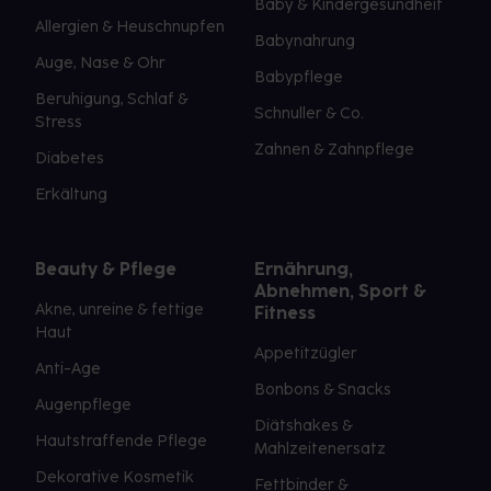
Baby & Kindergesundheit
Allergien & Heuschnupfen
Babynahrung
Auge, Nase & Ohr
Babypflege
Beruhigung, Schlaf &
Schnuller & Co.
Stress
Zahnen & Zahnpflege
Diabetes
Erkältung
Beauty & Pflege
Ernährung,
Abnehmen, Sport &
Akne, unreine & fettige
Fitness
Haut
Appetitzügler
Anti-Age
Bonbons & Snacks
Augenpflege
Diätshakes &
Hautstraffende Pflege
Mahlzeitenersatz
Dekorative Kosmetik
Fettbinder &