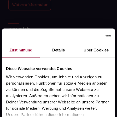
Widerrufsformular
gesund.de
Über uns
Zustimmung
Details
Über Cookies
Karriere
Newsletter
Diese Webseite verwendet Cookies
Barrierefreiheitserklärung
Wir verwenden Cookies, um Inhalte und Anzeigen zu
PAYBACK
personalisieren, Funktionen für soziale Medien anbieten
gesund-versorger.de
zu können und die Zugriffe auf unsere Webseite zu
analysieren. Außerdem geben wir Informationen zu
Sanitätshäuser
Deiner Verwendung unserer Webseite an unsere Partner
Datenschutz
für soziale Medien, Werbung und Analysen weiter.
Unsere Partner führen diese Informationen