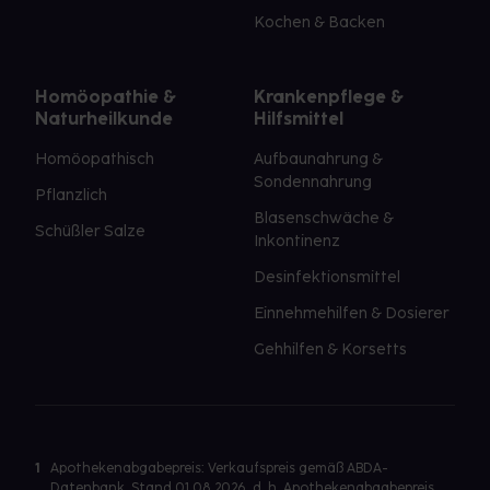
Kochen & Backen
Homöopathie &
Krankenpflege &
Naturheilkunde
Hilfsmittel
Homöopathisch
Aufbaunahrung &
Sondennahrung
Pflanzlich
Blasenschwäche &
Schüßler Salze
Inkontinenz
Desinfektionsmittel
Einnehmehilfen & Dosierer
Gehhilfen & Korsetts
1
Apothekenabgabepreis: Verkaufspreis gemäß ABDA-
Datenbank, Stand 01.08.2026, d. h. Apothekenabgabepreis