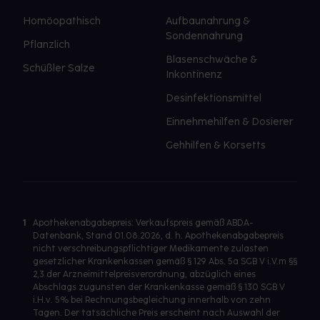
Homöopathisch
Aufbaunahrung &
Sondennahrung
Pflanzlich
Blasenschwäche &
Schüßler Salze
Inkontinenz
Desinfektionsmittel
Einnehmehilfen & Dosierer
Gehhilfen & Korsetts
1
Apothekenabgabepreis: Verkaufspreis gemäß ABDA-
Datenbank, Stand 01.08.2026, d. h. Apothekenabgabepreis
nicht verschreibungspflichtiger Medikamente zulasten
gesetzlicher Krankenkassen gemäß § 129 Abs. 5a SGB V i.V.m §§
2,3 der Arzneimittelpreisverordnung, abzüglich eines
Abschlags zugunsten der Krankenkasse gemäß § 130 SGB V
i.H.v. 5% bei Rechnungsbegleichung innerhalb von zehn
Tagen. Der tatsächliche Preis erscheint nach Auswahl der