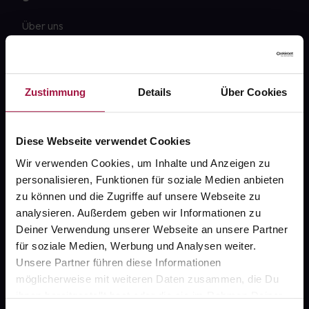
Über uns
Karriere
Newsletter
Zustimmung
Details
Über Cookies
Barrierefreiheitserklärung
PAYBACK
Diese Webseite verwendet Cookies
gesund-versorger.de
Wir verwenden Cookies, um Inhalte und Anzeigen zu
personalisieren, Funktionen für soziale Medien anbieten
Sanitätshäuser
zu können und die Zugriffe auf unsere Webseite zu
Datenschutz
analysieren. Außerdem geben wir Informationen zu
Deiner Verwendung unserer Webseite an unsere Partner
AGB
für soziale Medien, Werbung und Analysen weiter.
Impressum
Unsere Partner führen diese Informationen
möglicherweise mit weiteren Daten zusammen, die Du
ihnen bereitgestellt hast oder die sie im Rahmen Deiner