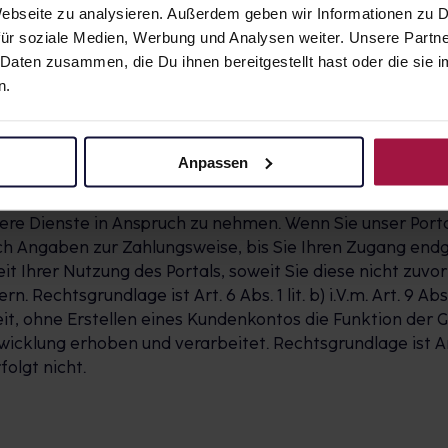
 Webseite zu analysieren. Außerdem geben wir Informationen zu
ür soziale Medien, Werbung und Analysen weiter. Unsere Partne
 Daten zusammen, die Du ihnen bereitgestellt hast oder die si
n.
akt, Zahlungsart
uble-opt-in-Verfahren, d. h. Ihre Registrierung ist erst
tätigungs-E-Mail durch Klick auf den darin enthaltenen 
Anpassen
 Ihre Anmeldung automatisch aus unserer Datenbank gelös
g und können die von Ihnen hinterlegten Daten einsehen 
sere Dienste in Anspruch zu nehmen. Wenn Sie unser Porta
ch Angaben zur Zahlungsweise, bis Sie Ihren Zugang endgü
it Ihrer Nutzung des Portals, soweit Sie diese nicht zuvo
htsgrundlage ist Art. 6 Abs. 1 lit. b) i.V.m. Art. 9 Abs. 2 l
eit, ohne Erstellen eines Kundenkontos die Funktion de
lung erhoben und verarbeitet. Rechtsgrundlage ist Art. 6 A
olgt nicht.