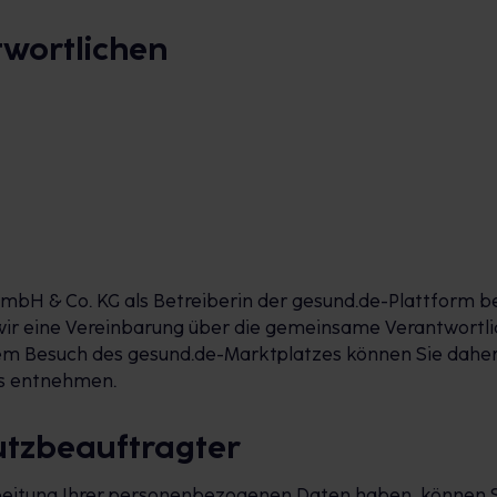
twortlichen
mbH & Co. KG als Betreiberin der gesund.de-Plattform 
ir eine Vereinbarung über die gemeinsame Verantwortlic
hrem Besuch des gesund.de-Marktplatzes können Sie dahe
es entnehmen.
utzbeauftragter
rbeitung Ihrer personenbezogenen Daten haben, können Si