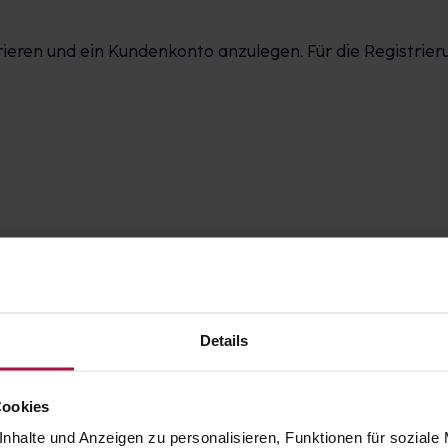
strieren und ein Kundenkonto anzulegen. Für die Registri
tung von Gesundheitsdaten (teilweise optional)
Details
ional)
Cookies
nhalte und Anzeigen zu personalisieren, Funktionen für soziale