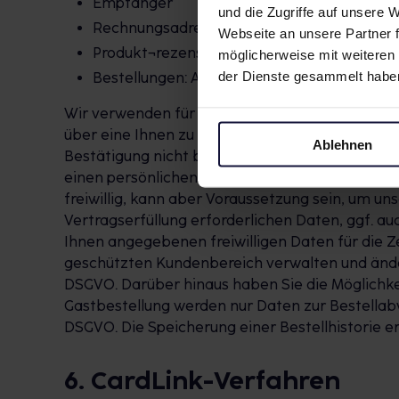
Empfänger
und die Zugriffe auf unsere
Rechnungsadresse
Webseite an unsere Partner f
Produkt¬rezensionen
möglicherweise mit weiteren
der Dienste gesammelt habe
Bestellungen: Abholer, Abholnummer, Kont
Wir verwenden für die Registrierung das sog. Do
über eine Ihnen zu diesem Zweck zugesandte Bes
Ablehnen
Bestätigung nicht binnen 7 Tagen erfolgt, wird
einen persönlichen, passwortgeschützten Zugan
freiwillig, kann aber Voraussetzung sein, um un
Vertragserfüllung erforderlichen Daten, ggf. au
Ihnen angegebenen freiwilligen Daten für die Ze
geschützten Kundenbereich verwalten und ändern. Rec
DSGVO. Darüber hinaus haben Sie die Möglichk
Gastbestellung werden nur Daten zur Bestellabwick
DSGVO. Die Speicherung einer Bestellhistorie erf
6. CardLink-Verfahren