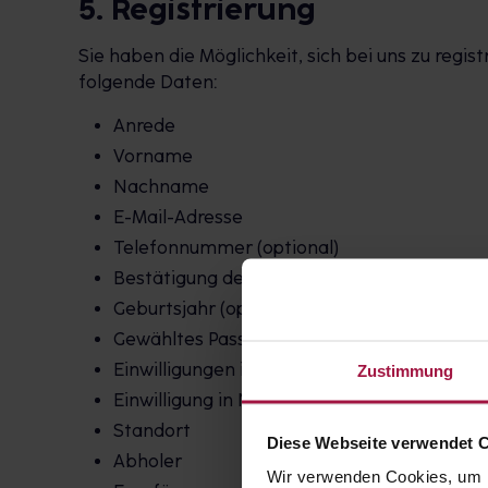
5. Registrierung
Sie haben die Möglichkeit, sich bei uns zu regi
folgende Daten:
Anrede
Vorname
Nachname
E-Mail-Adresse
Telefonnummer (optional)
Bestätigung der Volljährigkeit
Geburtsjahr (optional)
Gewähltes Passwort
Einwilligungen in Speicherung und Verarbei
Zustimmung
Einwilligung in Newsletter und Mailings (opt
Standort
Diese Webseite verwendet 
Abholer
Wir verwenden Cookies, um I