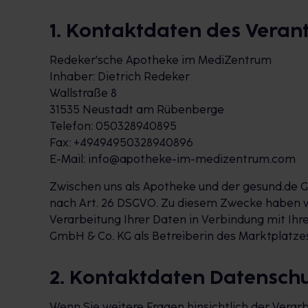
1. Kontaktdaten des Veran
Redeker'sche Apotheke im MediZentrum
Inhaber: Dietrich Redeker
Wallstraße 8
31535 Neustadt am Rübenberge
Telefon: 050328940895
Fax: +49494950328940896
E-Mail: info@apotheke-im-medizentrum.com
Zwischen uns als Apotheke und der gesund.de G
nach Art. 26 DSGVO. Zu diesem Zwecke haben w
Verarbeitung Ihrer Daten in Verbindung mit I
GmbH & Co. KG als Betreiberin des Marktplatz
2. Kontaktdaten Datensch
Wenn Sie weitere Fragen hinsichtlich der Vera