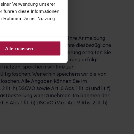
 Deiner Verwendung unserer
r führen diese Informationen
e im Rahmen Deiner Nutzung
 abgeschlossen, wenn Sie zuvor Ihre Anmeldung
Link bestätigt haben. Falls Ihre diesbezügliche
Alle zulassen
cht. Nach erfolgter Registrierung erhalten Sie
und verwalten. Die Registrierung erfolgt
l nutzen, speichern wir Ihre zur
ltig löschen. Weiterhin speichern wir die von
r löschen. Alle Angaben können Sie im
it. h) DSGVO sowie Art. 6 Abs. 1 lit. a) und lit f)
r Gastbestellung wahrzunehmen. Im Rahmen der
bs. 1 lit. b) DSGVO i.V.m. Art. 9 Abs. 2 lit. h)