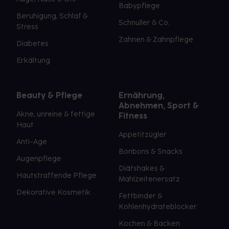
Babypflege
Beruhigung, Schlaf &
Schnuller & Co.
Stress
Zahnen & Zahnpflege
Diabetes
Erkältung
Beauty & Pflege
Ernährung,
Abnehmen, Sport &
Akne, unreine & fettige
Fitness
Haut
Appetitzügler
Anti-Age
Bonbons & Snacks
Augenpflege
Diätshakes &
Hautstraffende Pflege
Mahlzeitenersatz
Dekorative Kosmetik
Fettbinder &
Kohlenhydrateblocker
Kochen & Backen