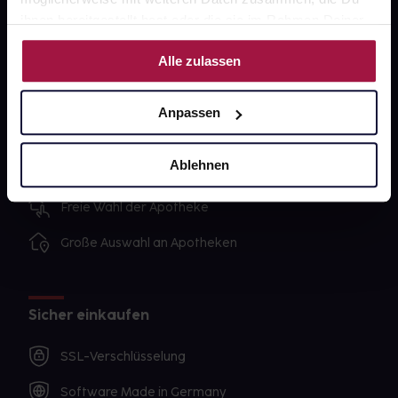
Impressum
ihnen bereitgestellt hast oder die sie im Rahmen Deiner
Nutzung der Dienste gesammelt haben.
Alle zulassen
Unsere Vorteile
Anpassen
Ausgewählte Wunschprodukte sofort abholbereit
Lieferung für sofort verfügbare Artikel meist am
Ablehnen
selben Tag möglich
Freie Wahl der Apotheke
Große Auswahl an Apotheken
Sicher einkaufen
SSL-Verschlüsselung
Software Made in Germany