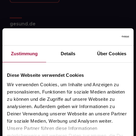
gesund.de
Über uns
Karriere
Zustimmung
Details
Über Cookies
Newsletter
Barrierefreiheitserklärung
Diese Webseite verwendet Cookies
PAYBACK
Wir verwenden Cookies, um Inhalte und Anzeigen zu
personalisieren, Funktionen für soziale Medien anbieten
gesund-versorger.de
zu können und die Zugriffe auf unsere Webseite zu
Sanitätshäuser
analysieren. Außerdem geben wir Informationen zu
Deiner Verwendung unserer Webseite an unsere Partner
Datenschutz
für soziale Medien, Werbung und Analysen weiter.
AGB
Unsere Partner führen diese Informationen
möglicherweise mit weiteren Daten zusammen, die Du