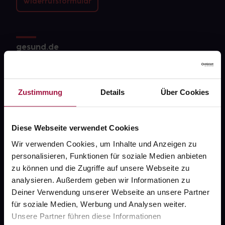
Widerrufsformular
gesund.de
Über uns
Karriere
Zustimmung
Details
Über Cookies
Newsletter
Barrierefreiheitserklärung
Diese Webseite verwendet Cookies
Wir verwenden Cookies, um Inhalte und Anzeigen zu
PAYBACK
personalisieren, Funktionen für soziale Medien anbieten
gesund-versorger.de
zu können und die Zugriffe auf unsere Webseite zu
analysieren. Außerdem geben wir Informationen zu
Sanitätshäuser
Deiner Verwendung unserer Webseite an unsere Partner
Datenschutz
für soziale Medien, Werbung und Analysen weiter.
Unsere Partner führen diese Informationen
AGB