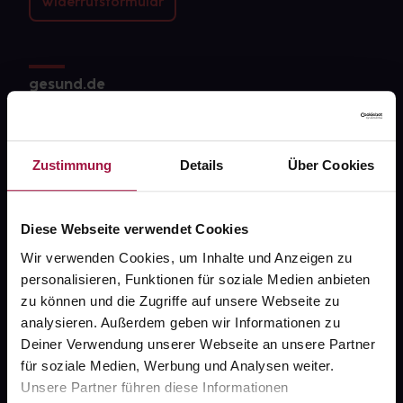
Widerrufsformular
gesund.de
Über uns
Karriere
Zustimmung
Details
Über Cookies
Newsletter
Barrierefreiheitserklärung
Diese Webseite verwendet Cookies
Wir verwenden Cookies, um Inhalte und Anzeigen zu
PAYBACK
personalisieren, Funktionen für soziale Medien anbieten
gesund-versorger.de
zu können und die Zugriffe auf unsere Webseite zu
analysieren. Außerdem geben wir Informationen zu
Sanitätshäuser
Deiner Verwendung unserer Webseite an unsere Partner
Datenschutz
für soziale Medien, Werbung und Analysen weiter.
Unsere Partner führen diese Informationen
AGB