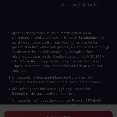
Gehhilfen & Korsetts
1
Apothekenabgabepreis: Verkaufspreis gemäß ABDA-
Datenbank, Stand 01.08.2026, d. h. Apothekenabgabepreis
nicht verschreibungspflichtiger Medikamente zulasten
gesetzlicher Krankenkassen gemäß § 129 Abs. 5a SGB V i.V.m §§
2,3 der Arzneimittelpreisverordnung, abzüglich eines
Abschlags zugunsten der Krankenkasse gemäß § 130 SGB V
i.H.v. 5% bei Rechnungsbegleichung innerhalb von zehn
Tagen. Der tatsächliche Preis erscheint nach Auswahl der
Apotheke.
2
Unverbindliche Preisempfehlung des Herstellers. Der
tatsächliche Preis erscheint nach Auswahl der Apotheke.
3
Alle Preisangaben inkl. MwSt., ggf. zzgl. Kosten für
Bringdienst der ausgewählten Apotheke.
4
Unverbindliche Angabe. Es werden pro Produkt 5 PAYBACK
°Punkte vergeben. Es werden maximal 100 PAYBACK Punkte
pro Produkt ausgegeben. Eine Punktegutschrift erfolgt nur
für Produkte mit einem Einzelpreis ab 2 Euro. Für auf Rezept