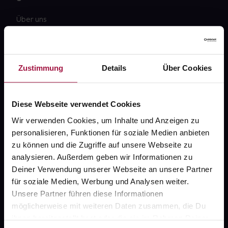
Über uns
Karriere
Newsletter
Zustimmung
Details
Über Cookies
Barrierefreiheitserklärung
PAYBACK
Diese Webseite verwendet Cookies
gesund-versorger.de
Wir verwenden Cookies, um Inhalte und Anzeigen zu
personalisieren, Funktionen für soziale Medien anbieten
Sanitätshäuser
zu können und die Zugriffe auf unsere Webseite zu
Datenschutz
analysieren. Außerdem geben wir Informationen zu
Deiner Verwendung unserer Webseite an unsere Partner
AGB
für soziale Medien, Werbung und Analysen weiter.
Impressum
Unsere Partner führen diese Informationen
möglicherweise mit weiteren Daten zusammen, die Du
ihnen bereitgestellt hast oder die sie im Rahmen Deiner