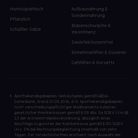
Homöopathisch
Aufbaunahrung &
Sondennahrung
Pflanzlich
Blasenschwäche &
Schüßler Salze
Inkontinenz
Desinfektionsmittel
Einnehmehilfen & Dosierer
Gehhilfen & Korsetts
1
Apothekenabgabepreis: Verkaufspreis gemäß ABDA-
Datenbank, Stand 01.08.2026, d. h. Apothekenabgabepreis
nicht verschreibungspflichtiger Medikamente zulasten
gesetzlicher Krankenkassen gemäß § 129 Abs. 5a SGB V i.V.m §§
2,3 der Arzneimittelpreisverordnung, abzüglich eines
Abschlags zugunsten der Krankenkasse gemäß § 130 SGB V
i.H.v. 5% bei Rechnungsbegleichung innerhalb von zehn
Tagen. Der tatsächliche Preis erscheint nach Auswahl der