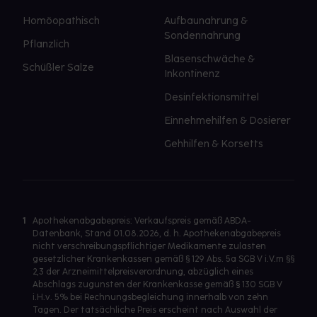
Homöopathisch
Aufbaunahrung &
Sondennahrung
Pflanzlich
Blasenschwäche &
Schüßler Salze
Inkontinenz
Desinfektionsmittel
Einnehmehilfen & Dosierer
Gehhilfen & Korsetts
1
Apothekenabgabepreis: Verkaufspreis gemäß ABDA-
Datenbank, Stand 01.08.2026, d. h. Apothekenabgabepreis
nicht verschreibungspflichtiger Medikamente zulasten
gesetzlicher Krankenkassen gemäß § 129 Abs. 5a SGB V i.V.m §§
2,3 der Arzneimittelpreisverordnung, abzüglich eines
Abschlags zugunsten der Krankenkasse gemäß § 130 SGB V
i.H.v. 5% bei Rechnungsbegleichung innerhalb von zehn
Tagen. Der tatsächliche Preis erscheint nach Auswahl der