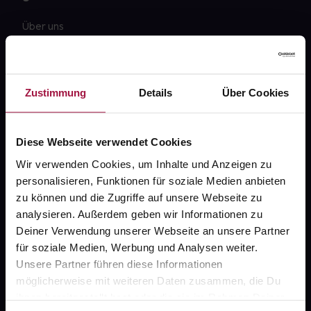
Über uns
Karriere
Newsletter
Zustimmung
Details
Über Cookies
Barrierefreiheitserklärung
PAYBACK
Diese Webseite verwendet Cookies
gesund-versorger.de
Wir verwenden Cookies, um Inhalte und Anzeigen zu
personalisieren, Funktionen für soziale Medien anbieten
Sanitätshäuser
zu können und die Zugriffe auf unsere Webseite zu
Datenschutz
analysieren. Außerdem geben wir Informationen zu
Deiner Verwendung unserer Webseite an unsere Partner
AGB
für soziale Medien, Werbung und Analysen weiter.
Impressum
Unsere Partner führen diese Informationen
möglicherweise mit weiteren Daten zusammen, die Du
ihnen bereitgestellt hast oder die sie im Rahmen Deiner