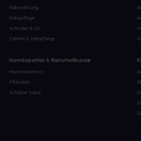
Babynahrung
A
Babypflege
A
Schnuller & Co.
H
Zahnen & Zahnpflege
D
Homöopathie & Naturheilkunde
K
Homöopathisch
A
Pflanzlich
B
Schüßler Salze
D
E
G