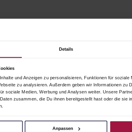
Details
Cookies
nhalte und Anzeigen zu personalisieren, Funktionen für soziale
gesund.de
Unsere Vorteil
 Webseite zu analysieren. Außerdem geben wir Informationen zu
ür soziale Medien, Werbung und Analysen weiter. Unsere Partne
Über uns
Ausgewähl
 Daten zusammen, die Du ihnen bereitgestellt hast oder die si
sofort abho
n.
Karriere
Lieferung f
Newsletter
Artikel mei
Barrierefreiheitserklärung
Anpassen
Freie Wahl