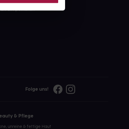
ahl an Apotheken
Folge uns!
eauty & Pflege
kne, unreine & fettige Haut