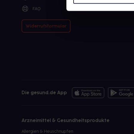
FAQ
Widerrufsformular
Die gesund.de App
Arzneimittel & Gesundheitsprodukte
Allergien & Heuschnupfen