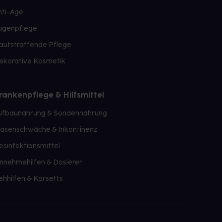
nti-Age
ugenpflege
autstraffende Pflege
ekorative Kosmetik
rankenpflege & Hilfsmittel
ufbaunahrung & Sondennahrung
lasenschwäche & Inkontinenz
esinfektionsmittel
innehmehilfen & Dosierer
ehhilfen & Korsetts