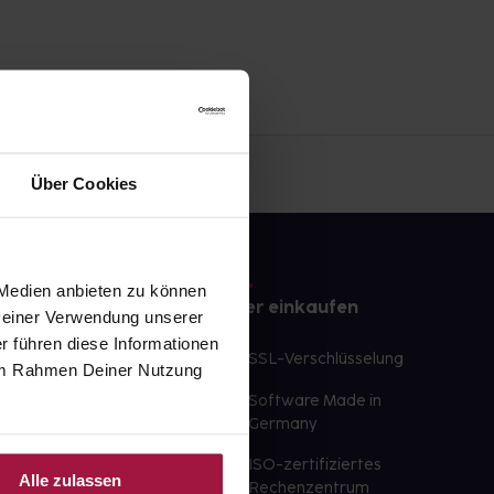
Über Cookies
 Medien anbieten zu können
e
Sicher einkaufen
 Deiner Verwendung unserer
r führen diese Informationen
te Wunschprodukte
SSL-Verschlüsselung
e im Rahmen Deiner Nutzung
lbereit
Software Made in
ür sofort verfügbare
Germany
st am selben Tag möglich
ISO-zertifiziertes
Alle zulassen
 der Apotheke
Rechenzentrum