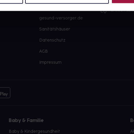
PAYBACK
Große Ausw
gesund-versorger.de
Sanitätshäuser
Datenschutz
AGB
Impressum
Baby & Familie
B
Baby & Kindergesundheit
A