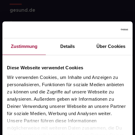
gesund.de
Über uns
Karriere
Newsletter
Zustimmung
Details
Über Cookies
Barrierefreiheitserklärung
Diese Webseite verwendet Cookies
PAYBACK
Wir verwenden Cookies, um Inhalte und Anzeigen zu
gesund-versorger.de
personalisieren, Funktionen für soziale Medien anbieten
Sanitätshäuser
zu können und die Zugriffe auf unsere Webseite zu
analysieren. Außerdem geben wir Informationen zu
Datenschutz
Deiner Verwendung unserer Webseite an unsere Partner
AGB
für soziale Medien, Werbung und Analysen weiter.
Unsere Partner führen diese Informationen
Impressum
möglicherweise mit weiteren Daten zusammen, die Du