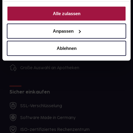
ihnen bereitgestellt hast oder die sie im Rahmen Deiner
Nutzung der Dienste gesammelt haben.
Unsere Vorteile
Alle zulassen
Ausgewählte Wunschprodukte sofort abholbereit
Anpassen
Lieferung für sofort verfügbare Artikel meist am
selben Tag möglich
Ablehnen
Freie Wahl der Apotheke
Große Auswahl an Apotheken
Sicher einkaufen
SSL-Verschlüsselung
Software Made in Germany
ISO-zertifiziertes Rechenzentrum