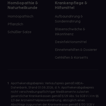
Homöopathie &
Krankenpflege &
Naturheilkunde
Hilfsmittel
Homöopathisch
Aufbaunahrung &
Sondennahrung
Pflanzlich
Blasenschwäche &
Schüßler Salze
Inkontinenz
Desinfektionsmittel
Einnehmehilfen & Dosierer
Gehhilfen & Korsetts
1
Apothekenabgabepreis: Verkaufspreis gemäß ABDA-
Datenbank, Stand 01.08.2026, d. h. Apothekenabgabepreis
nicht verschreibungspflichtiger Medikamente zulasten
gesetzlicher Krankenkassen gemäß § 129 Abs. 5a SGB V i.V.m §§
2,3 der Arzneimittelpreisverordnung, abzüglich eines
Abschlags zugunsten der Krankenkasse gemäß § 130 SGB V