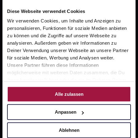
Widerrufsformular
Diese Webseite verwendet Cookies
Wir verwenden Cookies, um Inhalte und Anzeigen zu
personalisieren, Funktionen für soziale Medien anbieten
gesund.de
zu können und die Zugriffe auf unsere Webseite zu
analysieren. Außerdem geben wir Informationen zu
Über uns
Deiner Verwendung unserer Webseite an unsere Partner
Karriere
für soziale Medien, Werbung und Analysen weiter.
Unsere Partner führen diese Informationen
Newsletter
möglicherweise mit weiteren Daten zusammen, die Du
ihnen bereitgestellt hast oder die sie im Rahmen Deiner
Barrierefreiheitserklärung
Nutzung der Dienste gesammelt haben.
PAYBACK
Alle zulassen
gesund-versorger.de
Anpassen
Sanitätshäuser
Datenschutz
Ablehnen
AGB