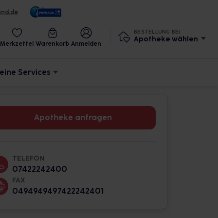
und.de
BESTELLUNG BEI
Apotheke wählen
Merkzettel
Warenkorb
Anmelden
eine Services
Apotheke anfragen
TELEFON
07422242400
FAX
0494949497422242401