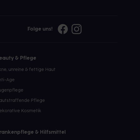
Folge uns!
eauty & Pflege
kne, unreine & fettige Haut
nti-Age
ugenpflege
autstraffende Pflege
ekorative Kosmetik
rankenpflege & Hilfsmittel