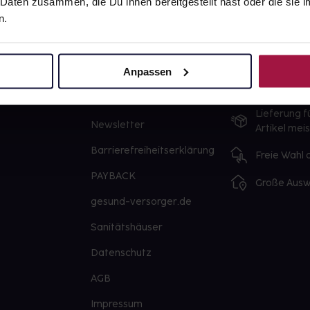
 Daten zusammen, die Du ihnen bereitgestellt hast oder die si
n.
gesund.de
Unsere Vorteil
Anpassen
Über uns
Ausgewähl
sofort abho
Karriere
Lieferung f
Newsletter
Artikel mei
Barrierefreiheitserklärung
Freie Wahl
PAYBACK
Große Ausw
gesund-versorger.de
Sanitätshäuser
Datenschutz
AGB
Impressum