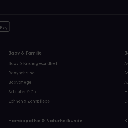
Baby & Familie
B
Baby & Kindergesundheit
A
Babynahrung
A
Babypflege
A
Schnuller & Co.
H
Zahnen & Zahnpflege
D
Homöopathie & Naturheilkunde
K