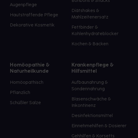
Bonbons & Snacks
Augenpflege
Diätshakes &
Hautstraffende Pflege
Mahlzeitenersatz
Dekorative Kosmetik
Fettbinder &
Kohlenhydrateblocker
Kochen & Backen
Homöopathie &
Krankenpflege &
Naturheilkunde
Hilfsmittel
Homöopathisch
Aufbaunahrung &
Sondennahrung
Pflanzlich
Blasenschwäche &
Schüßler Salze
Inkontinenz
Desinfektionsmittel
Einnehmehilfen & Dosierer
Gehhilfen & Korsetts