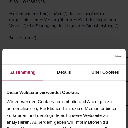
E-Mail: 022382023
Hiermit widerrufe(n) ich/wir (*) den von mir/uns (*)
abgeschlossenen Vertrag über den Kauf der folgenden
Waren (*)/die Erbringung der folgenden Dienstleistung (*)
Bestellt am (*)
___________________________________________________________
erhalten am (*)
Zustimmung
Details
Über Cookies
___________________________________________________________
Name des/der Verbraucher(s)
Diese Webseite verwendet Cookies
Wir verwenden Cookies, um Inhalte und Anzeigen zu
___________________________________________________________
personalisieren, Funktionen für soziale Medien anbieten
Anschrift des/der Verbraucher(s)
zu können und die Zugriffe auf unsere Webseite zu
analysieren. Außerdem geben wir Informationen zu
Unterschrift des/der Verbraucher(s) (nur bei Mitteilung