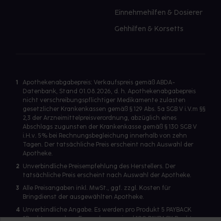
Einnehmehilfen & Dosierer
Gehhilfen & Korsetts
1
Apothekenabgabepreis: Verkaufspreis gemäß ABDA-
Datenbank, Stand 01.08.2026, d. h. Apothekenabgabepreis
nicht verschreibungspflichtiger Medikamente zulasten
gesetzlicher Krankenkassen gemäß § 129 Abs. 5a SGB V i.V.m §§
2,3 der Arzneimittelpreisverordnung, abzüglich eines
Abschlags zugunsten der Krankenkasse gemäß § 130 SGB V
i.H.v. 5% bei Rechnungsbegleichung innerhalb von zehn
Tagen. Der tatsächliche Preis erscheint nach Auswahl der
Apotheke.
2
Unverbindliche Preisempfehlung des Herstellers. Der
tatsächliche Preis erscheint nach Auswahl der Apotheke.
3
Alle Preisangaben inkl. MwSt., ggf. zzgl. Kosten für
Bringdienst der ausgewählten Apotheke.
4
Unverbindliche Angabe. Es werden pro Produkt 5 PAYBACK
°Punkte vergeben. Es werden maximal 100 PAYBACK Punkte