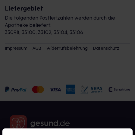
Liefergebiet
Die folgenden Postleitzahlen werden durch die
Apotheke beliefert:
33098, 33100, 33102, 33104, 33106
Impressum
AGB
Widerrufsbelehrung
Datenschutz