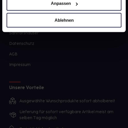
Barrierefreiheitserklärung
Anpassen
PAYBACK
Ablehnen
gesund-versorger.de
Sanitätshäuser
Datenschutz
AGB
Impressum
Unsere Vorteile
Ausgewählte Wunschprodukte sofort abholbereit
Lieferung für sofort verfügbare Artikel meist am
selben Tag möglich