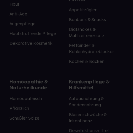
Haut
Appetitzügler
Anti-Age
Bonbons & Snacks
Augenpflege
Diätshakes &
Hautstraffende Pflege
Mahlzeitenersatz
Dekorative Kosmetik
Fettbinder &
Kohlenhydrateblocker
Kochen & Backen
Homöopathie &
Krankenpflege &
Naturheilkunde
Hilfsmittel
Homöopathisch
Aufbaunahrung &
Sondennahrung
Pflanzlich
Blasenschwäche &
Schüßler Salze
Inkontinenz
Desinfektionsmittel