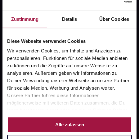
Fragen zu Deiner Bestellung?
Zustimmung
Details
Über Cookies
Kontakt
Diese Webseite verwendet Cookies
FAQ
Wir verwenden Cookies, um Inhalte und Anzeigen zu
personalisieren, Funktionen für soziale Medien anbieten
Widerrufsformular
zu können und die Zugriffe auf unsere Webseite zu
analysieren. Außerdem geben wir Informationen zu
Deiner Verwendung unserer Webseite an unsere Partner
für soziale Medien, Werbung und Analysen weiter.
gesund.de
Unsere Partner führen diese Informationen
möglicherweise mit weiteren Daten zusammen, die Du
Über uns
ihnen bereitgestellt hast oder die sie im Rahmen Deiner
Karriere
Nutzung der Dienste gesammelt haben.
Alle zulassen
Newsletter