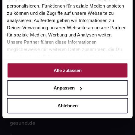
personalisieren, Funktionen für soziale Medien anbieten
zu können und die Zugriffe auf unsere Webseite zu
analysieren. Außerdem geben wir Informationen zu
Deiner Verwendung unserer Webseite an unsere Partner
für soziale Medien, Werbung und Analysen weiter.
Unsere Partner führen diese Informationen
Fragen zu Deiner Bestellung?
möglicherweise mit weiteren Daten zusammen, die Du
ihnen bereitgestellt hast oder die sie im Rahmen Deiner
Nutzung der Dienste gesammelt haben.
Kontakt
Alle zulassen
FAQ
Anpassen
Widerrufsformular
Ablehnen
gesund.de