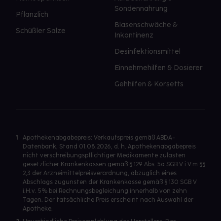
Sondennahrung
Pflanzlich
Blasenschwäche &
Schüßler Salze
Inkontinenz
Desinfektionsmittel
Einnehmehilfen & Dosierer
Gehhilfen & Korsetts
1
Apothekenabgabepreis: Verkaufspreis gemäß ABDA-
Datenbank, Stand 01.08.2026, d. h. Apothekenabgabepreis
nicht verschreibungspflichtiger Medikamente zulasten
gesetzlicher Krankenkassen gemäß § 129 Abs. 5a SGB V i.V.m §§
2,3 der Arzneimittelpreisverordnung, abzüglich eines
Abschlags zugunsten der Krankenkasse gemäß § 130 SGB V
i.H.v. 5% bei Rechnungsbegleichung innerhalb von zehn
Tagen. Der tatsächliche Preis erscheint nach Auswahl der
Apotheke.