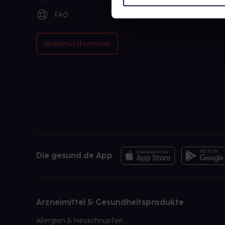
FAQ
Widerrufsformular
Die gesund.de App
Arzneimittel & Gesundheitsprodukte
Allergien & Heuschnupfen