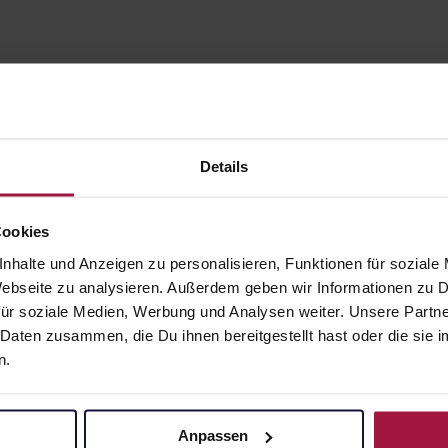
Details
Cookies
nhalte und Anzeigen zu personalisieren, Funktionen für soziale
gesund.de
Unsere Vorteil
 Webseite zu analysieren. Außerdem geben wir Informationen zu
ür soziale Medien, Werbung und Analysen weiter. Unsere Partne
Über uns
Ausgewähl
 Daten zusammen, die Du ihnen bereitgestellt hast oder die si
sofort abho
n.
Karriere
Lieferung f
Newsletter
Artikel mei
Barrierefreiheitserklärung
Anpassen
Freie Wahl