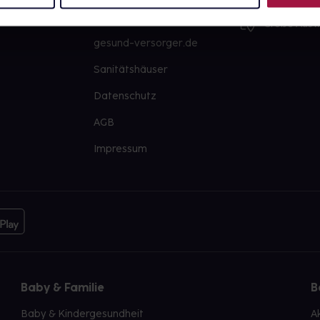
PAYBACK
Große Ausw
gesund-versorger.de
Sanitätshäuser
Datenschutz
AGB
Impressum
Baby & Familie
B
Baby & Kindergesundheit
A