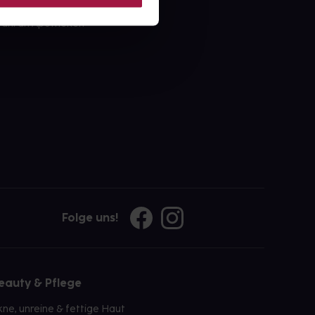
ahl an Apotheken
Folge uns!
eauty & Pflege
kne, unreine & fettige Haut