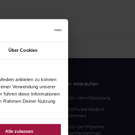
Über Cookies
 Medien anbieten zu können
e
Sicher einkaufen
 Deiner Verwendung unserer
r führen diese Informationen
te Wunschprodukte
SSL-Verschlüsselung
e im Rahmen Deiner Nutzung
lbereit
Software Made in
ür sofort verfügbare
Germany
st am selben Tag möglich
ISO-zertifiziertes
Alle zulassen
 der Apotheke
Rechenzentrum