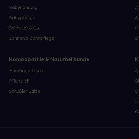
Babynahrung
A
Babypflege
A
Schnuller & Co.
H
Zahnen & Zahnpflege
D
Homöopathie & Naturheilkunde
K
Homöopathisch
A
Pflanzlich
B
Schüßler Salze
D
E
G