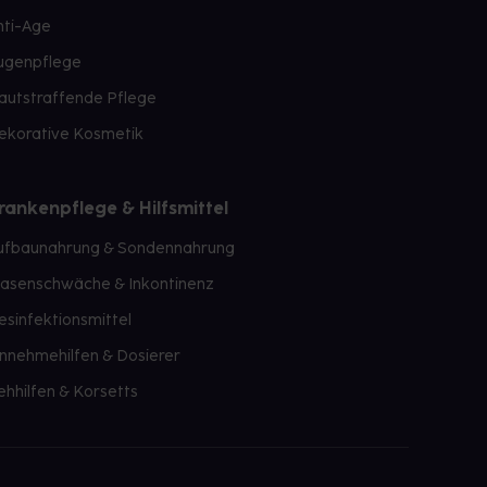
nti-Age
ugenpflege
autstraffende Pflege
ekorative Kosmetik
rankenpflege & Hilfsmittel
ufbaunahrung & Sondennahrung
lasenschwäche & Inkontinenz
esinfektionsmittel
innehmehilfen & Dosierer
ehhilfen & Korsetts