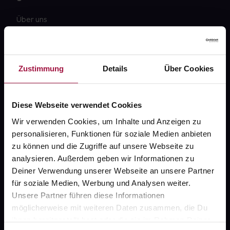
Über uns
Karriere
Newsletter
Zustimmung
Details
Über Cookies
Barrierefreiheitserklärung
PAYBACK
Diese Webseite verwendet Cookies
gesund-versorger.de
Wir verwenden Cookies, um Inhalte und Anzeigen zu
personalisieren, Funktionen für soziale Medien anbieten
Sanitätshäuser
zu können und die Zugriffe auf unsere Webseite zu
Datenschutz
analysieren. Außerdem geben wir Informationen zu
Deiner Verwendung unserer Webseite an unsere Partner
AGB
für soziale Medien, Werbung und Analysen weiter.
Impressum
Unsere Partner führen diese Informationen
möglicherweise mit weiteren Daten zusammen, die Du
ihnen bereitgestellt hast oder die sie im Rahmen Deiner