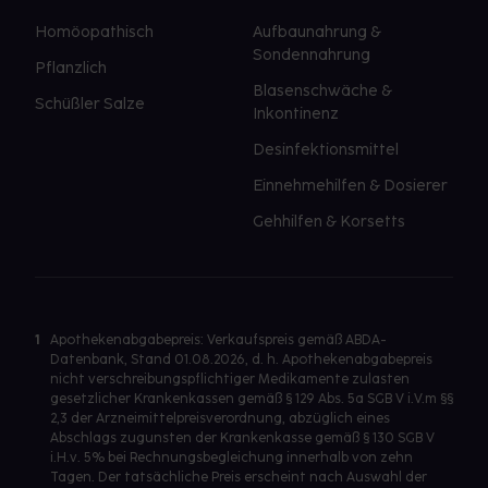
Homöopathisch
Aufbaunahrung &
Sondennahrung
Pflanzlich
Blasenschwäche &
Schüßler Salze
Inkontinenz
Desinfektionsmittel
Einnehmehilfen & Dosierer
Gehhilfen & Korsetts
1
Apothekenabgabepreis: Verkaufspreis gemäß ABDA-
Datenbank, Stand 01.08.2026, d. h. Apothekenabgabepreis
nicht verschreibungspflichtiger Medikamente zulasten
gesetzlicher Krankenkassen gemäß § 129 Abs. 5a SGB V i.V.m §§
2,3 der Arzneimittelpreisverordnung, abzüglich eines
Abschlags zugunsten der Krankenkasse gemäß § 130 SGB V
i.H.v. 5% bei Rechnungsbegleichung innerhalb von zehn
Tagen. Der tatsächliche Preis erscheint nach Auswahl der