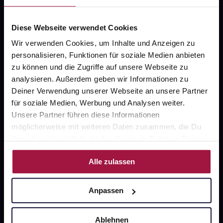
Widerrufsformular
Diese Webseite verwendet Cookies
Wir verwenden Cookies, um Inhalte und Anzeigen zu
personalisieren, Funktionen für soziale Medien anbieten
zu können und die Zugriffe auf unsere Webseite zu
gesund.de
analysieren. Außerdem geben wir Informationen zu
Deiner Verwendung unserer Webseite an unsere Partner
Über uns
für soziale Medien, Werbung und Analysen weiter.
Karriere
Unsere Partner führen diese Informationen
möglicherweise mit weiteren Daten zusammen, die Du
Newsletter
ihnen bereitgestellt hast oder die sie im Rahmen Deiner
Barrierefreiheitserklärung
Nutzung der Dienste gesammelt haben.
Alle zulassen
PAYBACK
gesund-versorger.de
Anpassen
Sanitätshäuser
Ablehnen
Datenschutz