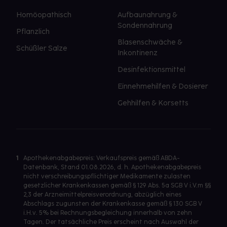
Homöopathisch
Aufbaunahrung &
Sondennahrung
Pflanzlich
Blasenschwäche &
Schüßler Salze
Inkontinenz
Desinfektionsmittel
Einnehmehilfen & Dosierer
Gehhilfen & Korsetts
1
Apothekenabgabepreis: Verkaufspreis gemäß ABDA-
Datenbank, Stand 01.08.2026, d. h. Apothekenabgabepreis
nicht verschreibungspflichtiger Medikamente zulasten
gesetzlicher Krankenkassen gemäß § 129 Abs. 5a SGB V i.V.m §§
2,3 der Arzneimittelpreisverordnung, abzüglich eines
Abschlags zugunsten der Krankenkasse gemäß § 130 SGB V
i.H.v. 5% bei Rechnungsbegleichung innerhalb von zehn
Tagen. Der tatsächliche Preis erscheint nach Auswahl der