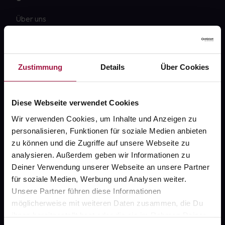
Über uns
Karriere
Newsletter
Zustimmung
Details
Über Cookies
Barrierefreiheitserklärung
PAYBACK
Diese Webseite verwendet Cookies
gesund-versorger.de
Wir verwenden Cookies, um Inhalte und Anzeigen zu
personalisieren, Funktionen für soziale Medien anbieten
Sanitätshäuser
zu können und die Zugriffe auf unsere Webseite zu
Datenschutz
analysieren. Außerdem geben wir Informationen zu
Deiner Verwendung unserer Webseite an unsere Partner
AGB
für soziale Medien, Werbung und Analysen weiter.
Impressum
Unsere Partner führen diese Informationen
möglicherweise mit weiteren Daten zusammen, die Du
ihnen bereitgestellt hast oder die sie im Rahmen Deiner