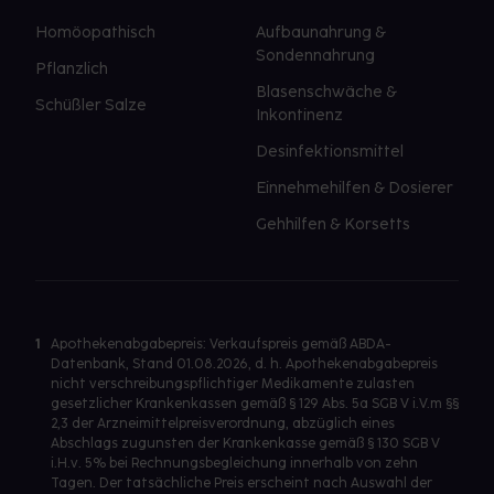
Homöopathisch
Aufbaunahrung &
Sondennahrung
Pflanzlich
Blasenschwäche &
Schüßler Salze
Inkontinenz
Desinfektionsmittel
Einnehmehilfen & Dosierer
Gehhilfen & Korsetts
1
Apothekenabgabepreis: Verkaufspreis gemäß ABDA-
Datenbank, Stand 01.08.2026, d. h. Apothekenabgabepreis
nicht verschreibungspflichtiger Medikamente zulasten
gesetzlicher Krankenkassen gemäß § 129 Abs. 5a SGB V i.V.m §§
2,3 der Arzneimittelpreisverordnung, abzüglich eines
Abschlags zugunsten der Krankenkasse gemäß § 130 SGB V
i.H.v. 5% bei Rechnungsbegleichung innerhalb von zehn
Tagen. Der tatsächliche Preis erscheint nach Auswahl der