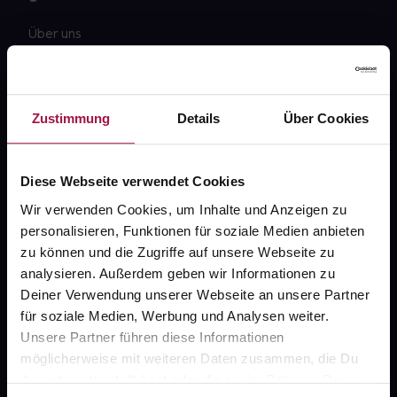
Über uns
Karriere
Newsletter
Zustimmung
Details
Über Cookies
Barrierefreiheitserklärung
PAYBACK
Diese Webseite verwendet Cookies
gesund-versorger.de
Wir verwenden Cookies, um Inhalte und Anzeigen zu
personalisieren, Funktionen für soziale Medien anbieten
Sanitätshäuser
zu können und die Zugriffe auf unsere Webseite zu
Datenschutz
analysieren. Außerdem geben wir Informationen zu
Deiner Verwendung unserer Webseite an unsere Partner
AGB
für soziale Medien, Werbung und Analysen weiter.
Impressum
Unsere Partner führen diese Informationen
möglicherweise mit weiteren Daten zusammen, die Du
ihnen bereitgestellt hast oder die sie im Rahmen Deiner