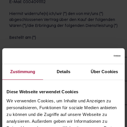
E-Mail: 03040911112
Hiermit widerrufe(n) ich/wir (*) den von mir/uns (*)
abgeschlossenen Vertrag über den Kauf der folgenden
Waren (*)/die Erbringung der folgenden Dienstleistung (*)
Bestellt am (*)
___________________________________________________________
erhalten am (*)
Zustimmung
Details
Über Cookies
___________________________________________________________
Name des/der Verbraucher(s)
Diese Webseite verwendet Cookies
Wir verwenden Cookies, um Inhalte und Anzeigen zu
___________________________________________________________
personalisieren, Funktionen für soziale Medien anbieten
Anschrift des/der Verbraucher(s)
zu können und die Zugriffe auf unsere Webseite zu
analysieren. Außerdem geben wir Informationen zu
Unterschrift des/der Verbraucher(s) (nur bei Mitteilung