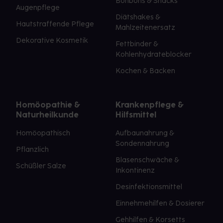
Bonbons & Snacks
Augenpflege
Diätshakes &
Hautstraffende Pflege
Mahlzeitenersatz
Dekorative Kosmetik
Fettbinder &
Kohlenhydrateblocker
Kochen & Backen
Homöopathie &
Krankenpflege &
Naturheilkunde
Hilfsmittel
Homöopathisch
Aufbaunahrung &
Sondennahrung
Pflanzlich
Blasenschwäche &
Schüßler Salze
Inkontinenz
Desinfektionsmittel
Einnehmehilfen & Dosierer
Gehhilfen & Korsetts