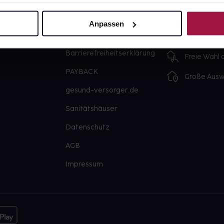
sofort abho
Karriere
Anpassen
Lieferung f
Newsletter
Artikel mei
Barrierefreiheitserklärung
Freie Wahl
PAYBACK
Große Ausw
gesund-versorger.de
Sanitätshäuser
Datenschutz
AGB
Impressum