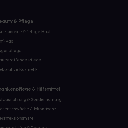
eauty & Pflege
kne, unreine & fettige Haut
nti-Age
ugenpflege
autstraffende Pflege
ekorative Kosmetik
rankenpflege & Hilfsmittel
ufbaunahrung & Sondennahrung
lasenschwäche & Inkontinenz
esinfektionsmittel
innehmehilfen & Dosierer