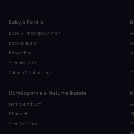
Baby & Familie
B
Baby & Kindergesundheit
A
Babynahrung
A
Babypflege
A
Schnuller & Co.
H
Zahnen & Zahnpflege
D
Homöopathie & Naturheilkunde
K
Homöopathisch
A
Pflanzlich
B
Schüßler Salze
D
E