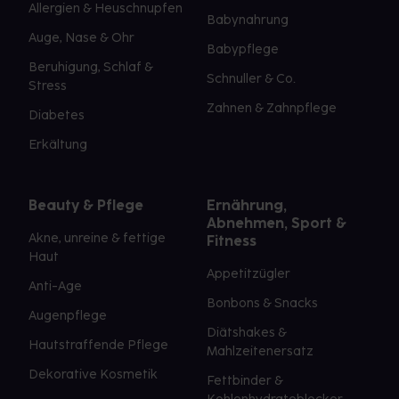
Allergien & Heuschnupfen
Babynahrung
Auge, Nase & Ohr
Babypflege
Beruhigung, Schlaf &
Schnuller & Co.
Stress
Zahnen & Zahnpflege
Diabetes
Erkältung
Beauty & Pflege
Ernährung,
Abnehmen, Sport &
Akne, unreine & fettige
Fitness
Haut
Appetitzügler
Anti-Age
Bonbons & Snacks
Augenpflege
Diätshakes &
Hautstraffende Pflege
Mahlzeitenersatz
Dekorative Kosmetik
Fettbinder &