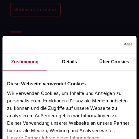
Widerrufsformular
gesund.de
Über uns
Zustimmung
Details
Über Cookies
Karriere
Newsletter
Diese Webseite verwendet Cookies
Barrierefreiheitserklärung
Wir verwenden Cookies, um Inhalte und Anzeigen zu
PAYBACK
personalisieren, Funktionen für soziale Medien anbieten
zu können und die Zugriffe auf unsere Webseite zu
gesund-versorger.de
analysieren. Außerdem geben wir Informationen zu
Sanitätshäuser
Deiner Verwendung unserer Webseite an unsere Partner
für soziale Medien, Werbung und Analysen weiter.
Datenschutz
Unsere Partner führen diese Informationen