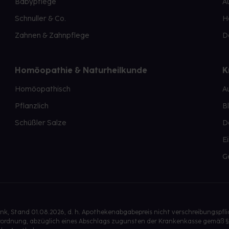
Babypflege
A
Schnuller & Co.
H
Zahnen & Zahnpflege
D
Homöopathie & Naturheilkunde
K
Homöopathisch
A
Pflanzlich
B
Schüßler Salze
D
E
G
, Stand 01.08.2026, d. h. Apothekenabgabepreis nicht verschreibungspfl
isverordnung, abzüglich eines Abschlags zugunsten der Krankenkasse gemäß §