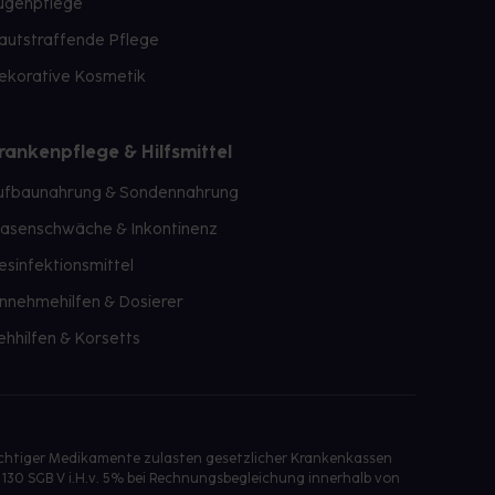
ugenpflege
autstraffende Pflege
ekorative Kosmetik
rankenpflege & Hilfsmittel
ufbaunahrung & Sondennahrung
lasenschwäche & Inkontinenz
esinfektionsmittel
innehmehilfen & Dosierer
ehhilfen & Korsetts
ichtiger Medikamente zulasten gesetzlicher Krankenkassen
 130 SGB V i.H.v. 5% bei Rechnungsbegleichung innerhalb von