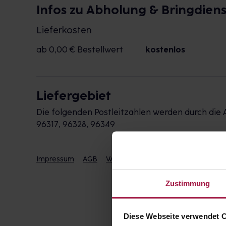
Infos zu Abholung & Bringdiens
Lieferkosten
ab 0,00 € Bestellwert
kostenlos
Liefergebiet
Die folgenden Postleitzahlen werden durch die 
96317, 96328, 96349
Impressum
AGB
Widerrufsbelehrung
Datenschut
Zustimmung
Diese Webseite verwendet 