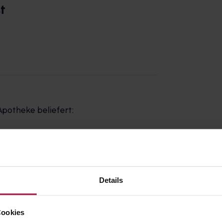
t
Apotheke beliefert:
z
Details
Cookies