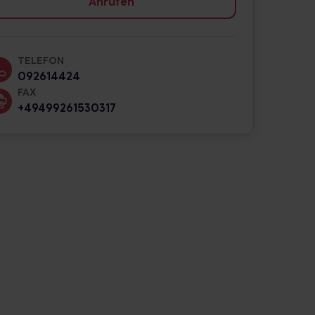
Anrufen
TELEFON
092614424
FAX
+49499261530317