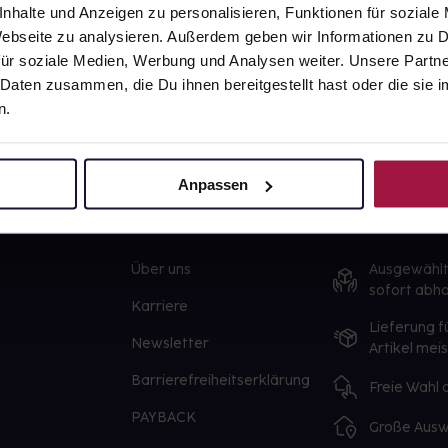
nhalte und Anzeigen zu personalisieren, Funktionen für soziale
 Webseite zu analysieren. Außerdem geben wir Informationen zu
ür soziale Medien, Werbung und Analysen weiter. Unsere Partne
 Daten zusammen, die Du ihnen bereitgestellt hast oder die si
n.
Anpassen
gesund.de
Unsere Vorteil
Über uns
Ausgewähl
sofort abho
Karriere
Lieferung f
Newsletter
Artikel mei
Barrierefreiheitserklärung
Freie Wahl
PAYBACK
Große Ausw