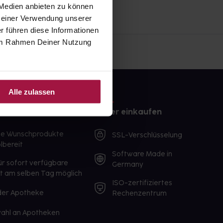
 Medien anbieten zu können
 Deiner Verwendung unserer
r führen diese Informationen
e im Rahmen Deiner Nutzung
Alle zulassen
e
Sicher einkaufen
te Wunschprodukte
SSL-Verschlüsselung
lbereit
Software Made in
ür sofort verfügbare
Germany
st am selben Tag möglich
ISO-zertifiziertes
 der Apotheke
Rechenzentrum
ahl an Apotheken