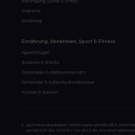
Beruhigung, Schlaf & Stress
Diabetes
Erkältung
Ernährung, Abnehmen, Sport & Fitness
Appetitzügler
Bonbons & Snacks
Diätshakes & Mahlzeitenersatz
Fettbinder & Kohlenhydrateblocker
Kochen & Backen
1
Apothekenabgabepreis: Verkaufspreis gemäß ABDA-Datenbank
gemäß § 129 Abs. 5a SGB V i.V.m §§ 2,3 der Arzneimittelpre