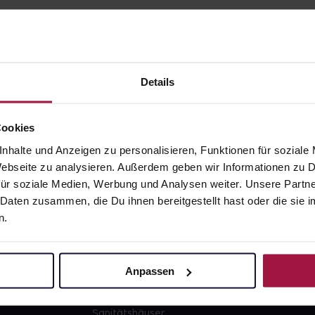
Details
gesund.de
Unsere Vorteil
Cookies
nhalte und Anzeigen zu personalisieren, Funktionen für soziale
Über uns
Ausgewähl
 Webseite zu analysieren. Außerdem geben wir Informationen zu
sofort abho
ür soziale Medien, Werbung und Analysen weiter. Unsere Partne
Karriere
Lieferung f
 Daten zusammen, die Du ihnen bereitgestellt hast oder die si
Newsletter
Artikel mei
n.
Barrierefreiheitserklärung
Freie Wahl
PAYBACK
Große Ausw
Anpassen
gesund-versorger.de
Sanitätshäuser