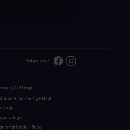
Folge uns!
eauty & Pflege
kne, unreine & fettige Haut
nti-Age
ugenpflege
autstraffende Pflege