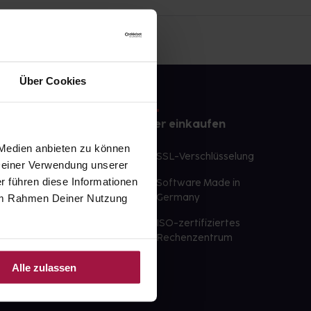
Über Cookies
e
Sicher einkaufen
 Medien anbieten zu können
te Wunschprodukte
SSL-Verschlüsselung
 Deiner Verwendung unserer
lbereit
r führen diese Informationen
Software Made in
ür sofort verfügbare
e im Rahmen Deiner Nutzung
Germany
st am selben Tag möglich
ISO-zertifiziertes
 der Apotheke
Rechenzentrum
ahl an Apotheken
Alle zulassen