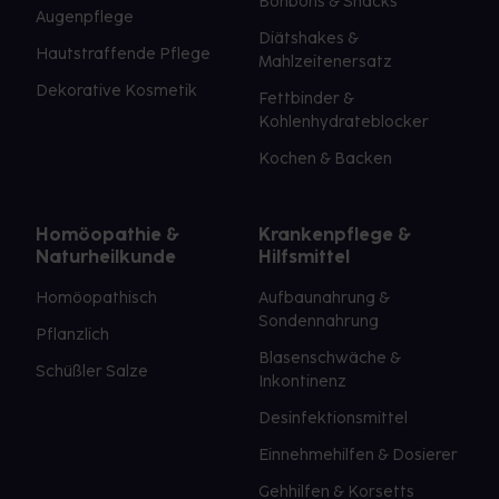
Bonbons & Snacks
Augenpflege
Diätshakes &
Hautstraffende Pflege
Mahlzeitenersatz
Dekorative Kosmetik
Fettbinder &
Kohlenhydrateblocker
Kochen & Backen
Homöopathie &
Krankenpflege &
Naturheilkunde
Hilfsmittel
Homöopathisch
Aufbaunahrung &
Sondennahrung
Pflanzlich
Blasenschwäche &
Schüßler Salze
Inkontinenz
Desinfektionsmittel
Einnehmehilfen & Dosierer
Gehhilfen & Korsetts