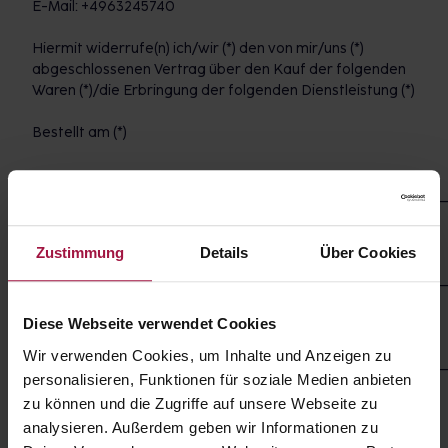
E-Mail: +4963245740
Hiermit widerrufe(n) ich/wir (*) den von mir/uns (*)
abgeschlossenen Vertrag über den Kauf der folgenden
Waren (*)/die Erbringung der folgenden Dienstleistung (*)
Bestellt am (*)
___________________________________________________________
erhalten am (*)
Zustimmung
Details
Über Cookies
___________________________________________________________
Name des/der Verbraucher(s)
Diese Webseite verwendet Cookies
Wir verwenden Cookies, um Inhalte und Anzeigen zu
___________________________________________________________
personalisieren, Funktionen für soziale Medien anbieten
Anschrift des/der Verbraucher(s)
zu können und die Zugriffe auf unsere Webseite zu
analysieren. Außerdem geben wir Informationen zu
Unterschrift des/der Verbraucher(s) (nur bei Mitteilung