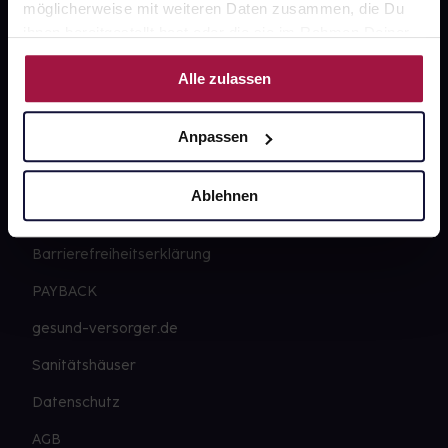
Widerrufsformular
möglicherweise mit weiteren Daten zusammen, die Du
ihnen bereitgestellt hast oder die sie im Rahmen Deiner
Nutzung der Dienste gesammelt haben.
Alle zulassen
gesund.de
Anpassen
Über uns
Karriere
Ablehnen
Newsletter
Barrierefreiheitserklärung
PAYBACK
gesund-versorger.de
Sanitätshäuser
Datenschutz
AGB