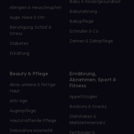
Baby & Kindergesundheit
Allergien & Heuschnupfen
Babynahrung
Auge, Nase & Ohr
Babypflege
Beruhigung, Schlaf &
Schnuller & Co.
Stress
Zahnen & Zahnpflege
Diabetes
Erkältung
Beauty & Pflege
Ernährung,
Abnehmen, Sport &
Akne, unreine & fettige
Fitness
Haut
Appetitzügler
Anti-Age
Bonbons & Snacks
Augenpflege
Diätshakes &
Hautstraffende Pflege
Mahlzeitenersatz
Dekorative Kosmetik
Fettbinder &