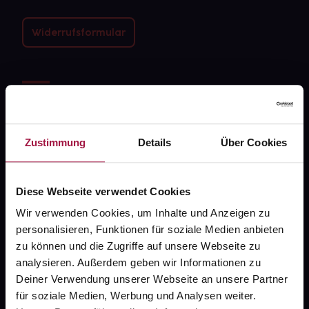
Widerrufsformular
gesund.de
Über uns
Zustimmung
Details
Über Cookies
Karriere
Newsletter
Diese Webseite verwendet Cookies
Barrierefreiheitserklärung
Wir verwenden Cookies, um Inhalte und Anzeigen zu
PAYBACK
personalisieren, Funktionen für soziale Medien anbieten
zu können und die Zugriffe auf unsere Webseite zu
gesund-versorger.de
analysieren. Außerdem geben wir Informationen zu
Deiner Verwendung unserer Webseite an unsere Partner
Sanitätshäuser
für soziale Medien, Werbung und Analysen weiter.
Datenschutz