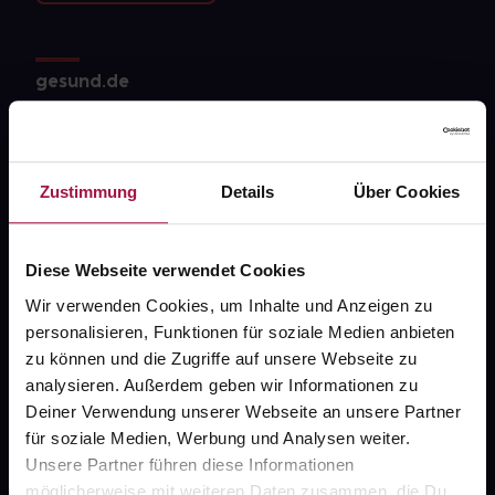
gesund.de
Über uns
Karriere
Zustimmung
Details
Über Cookies
Newsletter
Barrierefreiheitserklärung
Diese Webseite verwendet Cookies
PAYBACK
Wir verwenden Cookies, um Inhalte und Anzeigen zu
personalisieren, Funktionen für soziale Medien anbieten
gesund-versorger.de
zu können und die Zugriffe auf unsere Webseite zu
Sanitätshäuser
analysieren. Außerdem geben wir Informationen zu
Deiner Verwendung unserer Webseite an unsere Partner
Datenschutz
für soziale Medien, Werbung und Analysen weiter.
AGB
Unsere Partner führen diese Informationen
möglicherweise mit weiteren Daten zusammen, die Du