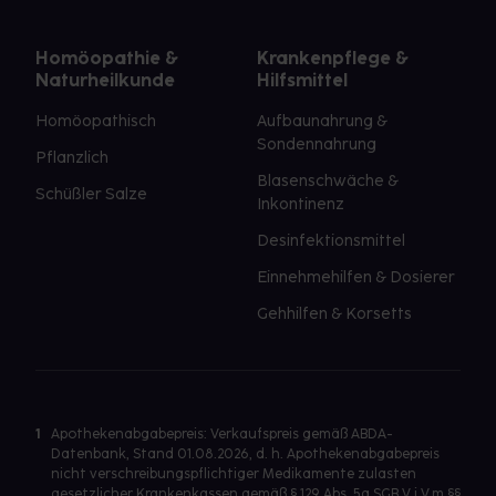
Homöopathie &
Krankenpflege &
Naturheilkunde
Hilfsmittel
Homöopathisch
Aufbaunahrung &
Sondennahrung
Pflanzlich
Blasenschwäche &
Schüßler Salze
Inkontinenz
Desinfektionsmittel
Einnehmehilfen & Dosierer
Gehhilfen & Korsetts
1
Apothekenabgabepreis: Verkaufspreis gemäß ABDA-
Datenbank, Stand 01.08.2026, d. h. Apothekenabgabepreis
nicht verschreibungspflichtiger Medikamente zulasten
gesetzlicher Krankenkassen gemäß § 129 Abs. 5a SGB V i.V.m §§