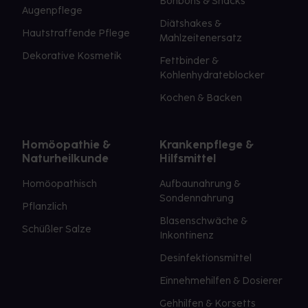
Bonbons & Snacks
Augenpflege
Diätshakes &
Hautstraffende Pflege
Mahlzeitenersatz
Dekorative Kosmetik
Fettbinder &
Kohlenhydrateblocker
Kochen & Backen
Homöopathie &
Krankenpflege &
Naturheilkunde
Hilfsmittel
Homöopathisch
Aufbaunahrung &
Sondennahrung
Pflanzlich
Blasenschwäche &
Schüßler Salze
Inkontinenz
Desinfektionsmittel
Einnehmehilfen & Dosierer
Gehhilfen & Korsetts