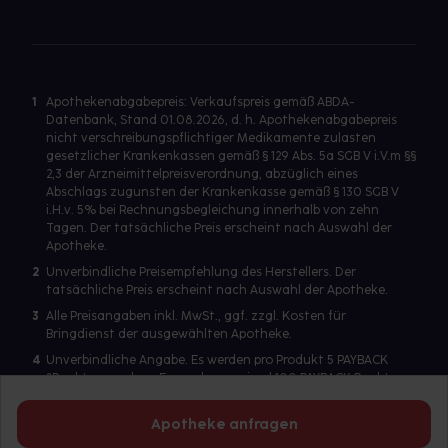
1
Apothekenabgabepreis: Verkaufspreis gemäß ABDA-
Datenbank, Stand 01.08.2026, d. h. Apothekenabgabepreis
nicht verschreibungspflichtiger Medikamente zulasten
gesetzlicher Krankenkassen gemäß § 129 Abs. 5a SGB V i.V.m §§
2,3 der Arzneimittelpreisverordnung, abzüglich eines
Abschlags zugunsten der Krankenkasse gemäß § 130 SGB V
i.H.v. 5% bei Rechnungsbegleichung innerhalb von zehn
Tagen. Der tatsächliche Preis erscheint nach Auswahl der
Apotheke.
2
Unverbindliche Preisempfehlung des Herstellers. Der
tatsächliche Preis erscheint nach Auswahl der Apotheke.
3
Alle Preisangaben inkl. MwSt., ggf. zzgl. Kosten für
Bringdienst der ausgewählten Apotheke.
4
Unverbindliche Angabe. Es werden pro Produkt 5 PAYBACK
°Punkte vergeben. Es werden maximal 100 PAYBACK Punkte
pro Produkt ausgegeben. Eine Punktegutschrift erfolgt nur
für Produkte mit einem Einzelpreis ab 2 Euro. Für auf Rezept
Apotheke anfragen
abgegebene Artikel werden keine PAYBACK Punkte vergeben.