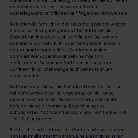
Akkus oder mit der Lieferung von Geräten, die Batterien
oder Akkus enthalten, sind wir gemäß dem
Batteriegesetz verpflichtet, auf folgendes hinzuweisen:
Batterien dürfen nicht in den Hausmüll gegeben werden.
Sie sind zur Rückgabe gebrauchter Batterien als
Endverbraucher gesetzlich verpflichtet. Sie können
Batterien nach Gebrauch in der Verkaufsstelle oder in
deren unmittelbarer Nähe (z.B. in kommunalen
Sammelstellen oder im Handel) unentgeltlich
zurückgeben. Sie können Batterien aus unserem
Sortiment in üblicher Menge auch per Post an uns
zurücksenden.
Batterien oder Akkus, die Schadstoffe enthalten, sind
mit dem Symbol einer durchgekreuzten Mülltonne
gekennzeichnet. In der Nähe zum Mülltonnensymbol
befindet sich die chemische Bezeichnung des
Schadstoffes. "CD“ steht für Cadmium, " Pb“ für Blei und
"Hg“ für Quecksilber.
Elektrische und elektronische Geräte dürfen nicht über
den Hausmüll entsorgt werden. Eine Entsorgung ist nur