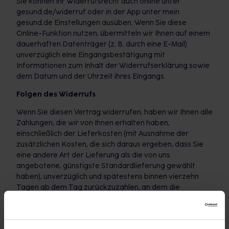
Sie können Ihr Widerrufsrecht auch online unter
gesund.de/widerruf oder in der App unter mein
gesund.de Einstellungen ausüben. Wenn Sie diese
Online-Funktion nutzen, übermitteln wir Ihnen auf einem
dauerhaften Datenträger (z. B. durch eine E-Mail)
unverzüglich eine Eingangsbestätigung mit
Informationen zum Inhalt der Widerrufserklärung sowie
dem Datum und der Uhrzeit ihres Eingangs.
Folgen des Widerrufs
Wenn Sie diesen Vertrag widerrufen, haben wir Ihnen alle
Zahlungen, die wir von Ihnen erhalten haben,
einschließlich der Lieferkosten (mit Ausnahme der
zusätzlichen Kosten, die sich daraus ergeben, dass Sie
eine andere Art der Lieferung als die von uns
angebotene, günstigste Standardlieferung gewählt
haben), unverzüglich und spätestens binnen vierzehn
Tagen ab dem Tag zurückzuzahlen, an dem die
Mitteilung über Ihren Widerruf dieses Vertrags bei uns
eingegangen ist. Für diese Rückzahlung verwenden wir
dasselbe Zahlungsmittel, das Sie bei der ursprünglichen