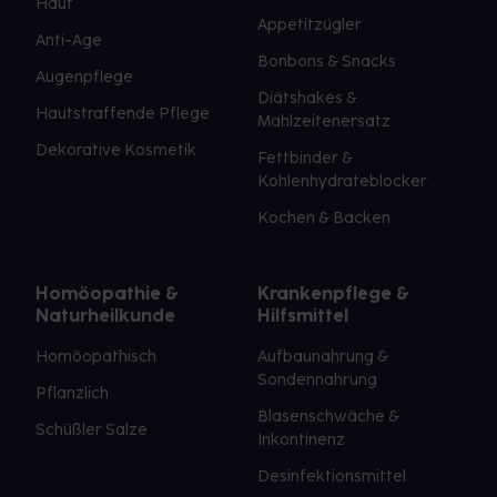
Haut
Appetitzügler
Anti-Age
Bonbons & Snacks
Augenpflege
Diätshakes &
Hautstraffende Pflege
Mahlzeitenersatz
Dekorative Kosmetik
Fettbinder &
Kohlenhydrateblocker
Kochen & Backen
Homöopathie &
Krankenpflege &
Naturheilkunde
Hilfsmittel
Homöopathisch
Aufbaunahrung &
Sondennahrung
Pflanzlich
Blasenschwäche &
Schüßler Salze
Inkontinenz
Desinfektionsmittel