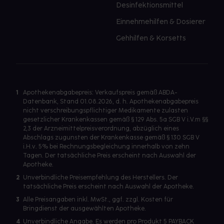
Desinfektionsmittel
Einnehmehilfen & Dosierer
Gehhilfen & Korsetts
1
Apothekenabgabepreis: Verkaufspreis gemäß ABDA-
Datenbank, Stand 01.08.2026, d. h. Apothekenabgabepreis
nicht verschreibungspflichtiger Medikamente zulasten
gesetzlicher Krankenkassen gemäß § 129 Abs. 5a SGB V i.V.m §§
2,3 der Arzneimittelpreisverordnung, abzüglich eines
Abschlags zugunsten der Krankenkasse gemäß § 130 SGB V
i.H.v. 5% bei Rechnungsbegleichung innerhalb von zehn
Tagen. Der tatsächliche Preis erscheint nach Auswahl der
Apotheke.
2
Unverbindliche Preisempfehlung des Herstellers. Der
tatsächliche Preis erscheint nach Auswahl der Apotheke.
3
Alle Preisangaben inkl. MwSt., ggf. zzgl. Kosten für
Bringdienst der ausgewählten Apotheke.
4
Unverbindliche Angabe. Es werden pro Produkt 5 PAYBACK