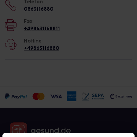
Telefon
0863116880
Fax
+498631168811
Hotline
+49863116880