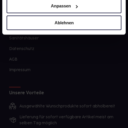
Anpassen
Barrierefreiheitserklärung
PAYBACK
Ablehnen
gesund-versorger.de
Sanitätshäuser
Datenschutz
AGB
Impressum
Unsere Vorteile
Ausgewählte Wunschprodukte sofort abholbereit
Lieferung für sofort verfügbare Artikel meist am
selben Tag möglich