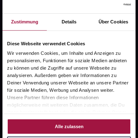
Fragen zu Deiner Bestellung?
Zustimmung
Details
Über Cookies
Kontakt
Diese Webseite verwendet Cookies
FAQ
Wir verwenden Cookies, um Inhalte und Anzeigen zu
personalisieren, Funktionen für soziale Medien anbieten
zu können und die Zugriffe auf unsere Webseite zu
Widerrufsformular
analysieren. Außerdem geben wir Informationen zu
Deiner Verwendung unserer Webseite an unsere Partner
für soziale Medien, Werbung und Analysen weiter.
gesund.de
Unsere Partner führen diese Informationen
möglicherweise mit weiteren Daten zusammen, die Du
Über uns
ihnen bereitgestellt hast oder die sie im Rahmen Deiner
Nutzung der Dienste gesammelt haben.
Karriere
Alle zulassen
Newsletter