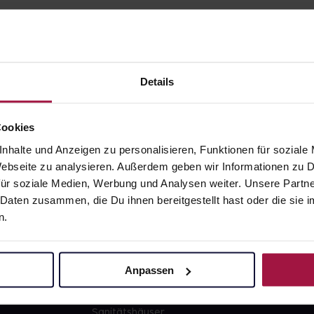
Details
gesund.de
Unsere Vorteil
Cookies
nhalte und Anzeigen zu personalisieren, Funktionen für soziale
Über uns
Ausgewähl
 Webseite zu analysieren. Außerdem geben wir Informationen zu
sofort abho
ür soziale Medien, Werbung und Analysen weiter. Unsere Partne
Karriere
Lieferung f
 Daten zusammen, die Du ihnen bereitgestellt hast oder die si
Newsletter
Artikel mei
n.
Barrierefreiheitserklärung
Freie Wahl
PAYBACK
Große Ausw
Anpassen
gesund-versorger.de
Sanitätshäuser