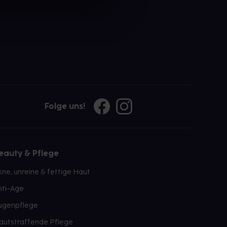
Folge uns!
eauty & Pflege
kne, unreine & fettige Haut
nti-Age
ugenpflege
autstraffende Pflege