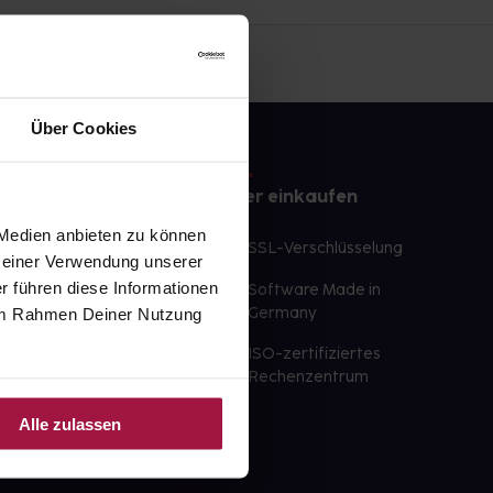
Über Cookies
e
Sicher einkaufen
 Medien anbieten zu können
te Wunschprodukte
SSL-Verschlüsselung
 Deiner Verwendung unserer
lbereit
r führen diese Informationen
Software Made in
ür sofort verfügbare
e im Rahmen Deiner Nutzung
Germany
st am selben Tag möglich
ISO-zertifiziertes
 der Apotheke
Rechenzentrum
ahl an Apotheken
Alle zulassen