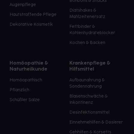
Bonbons & Snacks
Augenpflege
Diätshakes &
Hautstraffende Pflege
Mahlzeitenersatz
Dekorative Kosmetik
Fettbinder &
Kohlenhydrateblocker
Kochen & Backen
Homöopathie &
Krankenpflege &
Naturheilkunde
Hilfsmittel
Homöopathisch
Aufbaunahrung &
Sondennahrung
Pflanzlich
Blasenschwäche &
Schüßler Salze
Inkontinenz
Desinfektionsmittel
Einnehmehilfen & Dosierer
Gehhilfen & Korsetts