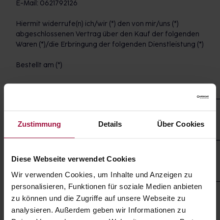
E-Mail: 0621792126
Hiermit widerrufe(n) ich/wir (*) den von mir/uns (*)
abgeschlossenen Vertrag über den Kauf der folgenden
Waren (*)/die Erbringung der folgenden Dienstleistung (*)
Bestellt am (*)
___________________________________________________________
erhalten am (*)
Zustimmung
Details
Über Cookies
___________________________________________________________
Name des/der Verbraucher(s)
Diese Webseite verwendet Cookies
Wir verwenden Cookies, um Inhalte und Anzeigen zu
___________________________________________________________
personalisieren, Funktionen für soziale Medien anbieten
Anschrift des/der Verbraucher(s)
zu können und die Zugriffe auf unsere Webseite zu
analysieren. Außerdem geben wir Informationen zu
Unterschrift des/der Verbraucher(s) (nur bei Mitteilung