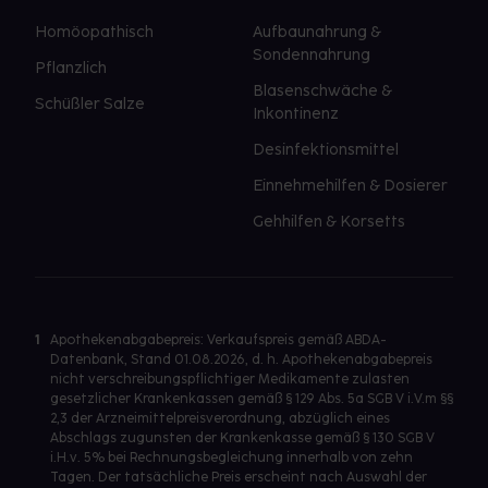
Homöopathisch
Aufbaunahrung &
Sondennahrung
Pflanzlich
Blasenschwäche &
Schüßler Salze
Inkontinenz
Desinfektionsmittel
Einnehmehilfen & Dosierer
Gehhilfen & Korsetts
1
Apothekenabgabepreis: Verkaufspreis gemäß ABDA-
Datenbank, Stand 01.08.2026, d. h. Apothekenabgabepreis
nicht verschreibungspflichtiger Medikamente zulasten
gesetzlicher Krankenkassen gemäß § 129 Abs. 5a SGB V i.V.m §§
2,3 der Arzneimittelpreisverordnung, abzüglich eines
Abschlags zugunsten der Krankenkasse gemäß § 130 SGB V
i.H.v. 5% bei Rechnungsbegleichung innerhalb von zehn
Tagen. Der tatsächliche Preis erscheint nach Auswahl der