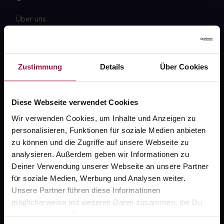
Über uns
Karriere
Newsletter
Zustimmung
Details
Über Cookies
Barrierefreiheitserklärung
PAYBACK
Diese Webseite verwendet Cookies
gesund-versorger.de
Wir verwenden Cookies, um Inhalte und Anzeigen zu
personalisieren, Funktionen für soziale Medien anbieten
Sanitätshäuser
zu können und die Zugriffe auf unsere Webseite zu
Datenschutz
analysieren. Außerdem geben wir Informationen zu
Deiner Verwendung unserer Webseite an unsere Partner
AGB
für soziale Medien, Werbung und Analysen weiter.
Impressum
Unsere Partner führen diese Informationen
möglicherweise mit weiteren Daten zusammen, die Du
ihnen bereitgestellt hast oder die sie im Rahmen Deiner